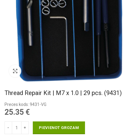
Pietuvināt
Thread Repair Kit | M7 x 1.0 | 29 pcs. (9431)
Preces kods: 9431-VG
25.35
€
PIEVIENOT GROZAM