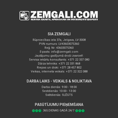
SIA ZEMGALI
Rūpniecības iela 37a, Jelgava, LV-3008
PVN numurs: LV43603075360
Reģ. Nr: 43603075360
E-pasts:
info@zemgali.com
Jautājumu gadījumā droši zvaniet!:
Servisa iekārtu konsultants: +371 22 337 080
Dārza tehnika: +371 22 331 868
Riepas un diski: +371 28 457 802
Veikas, interneta veikals: +371 22 322 088
DARBA LAIKS - VEIKALS & NOLIKTAVA
Darba dienās: 9:00 - 18:00
Sestdienās: 10:00 - 13:00
Svētdienās: SLĒGTS
PASŪTĪJUMU PIEŅEMŠANA
⬤⬤⬤
365.DIENAS GADĀ 24/7
⬤⬤⬤