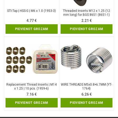
STI-Tap | HSS-G | M6 x 1.0 (1953-3)
Threaded Inserts M12 x 1.25 (12
mm long) for BGS 8651 (8651-1)
4.77
€
2.21
€
PIEVIENOT GROZAM
PIEVIENOT GROZAM
Replacement Thread Inserts | M14
WIRE THREADS M5x0.8×6.7MM (YT-
x 1.25 | 10 pcs. (1959-6)
1764)
7.16
€
6.26
€
PIEVIENOT GROZAM
PIEVIENOT GROZAM