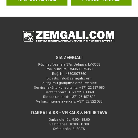
PIEVIENOT GROZAM
PIEVIENOT GROZAM
SIA ZEMGALI
Rūpniecības iela 37a, Jelgava, LV-3008
PVN numurs: LV43603075360
Reģ. Nr: 43603075360
E-pasts:
info@zemgali.com
Jautājumu gadījumā droši zvaniet!:
Servisa iekārtu konsultants: +371 22 337 080
Dārza tehnika: +371 22 331 868
Riepas un diski: +371 28 457 802
Veikas, interneta veikals: +371 22 322 088
DARBA LAIKS - VEIKALS & NOLIKTAVA
Darba dienās: 9:00 - 18:00
Sestdienās: 10:00 - 13:00
Svētdienās: SLĒGTS