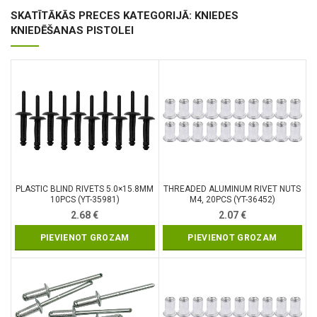
SKATĪTĀKĀS PRECES KATEGORIJĀ: KNIEDES
KNIEDĒŠANAS PISTOLEI
PLASTIC BLIND RIVETS 5.0×15.8MM
THREADED ALUMINUM RIVET NUTS
10PCS (YT-35981)
M4, 20PCS (YT-36452)
2.68
€
2.07
€
PIEVIENOT GROZAM
PIEVIENOT GROZAM