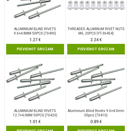
ALUMINIUM BLIND RIVETS
THREADED ALUMINUM RIVET NUTS
9.6×4.8MM 50PCS (70490)
M6, 20PCS (YT-36454)
1.27
€
2.24
€
PIEVIENOT GROZAM
PIEVIENOT GROZAM
ALUMINIUM BLIND RIVETS
Aluminium Blind Rivets 9.6×4.0mm
12.7×4.0MM 50PCS (70420)
50pcs (70410)
1.01
€
0.89
€