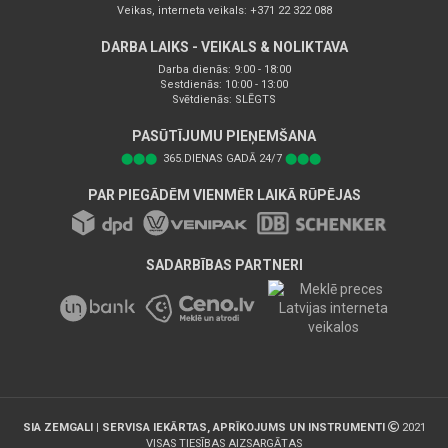
Veikas, interneta veikals: +371 22 322 088
DARBA LAIKS - VEIKALS & NOLIKTAVA
Darba dienās: 9:00 - 18:00
Sestdienās: 10:00 - 13:00
Svētdienās: SLĒGTS
PASŪTĪJUMU PIEŅEMŠANA
⬤⬤⬤
365.DIENAS GADĀ 24/7
⬤⬤⬤
PAR PIEGĀDĒM VIENMĒR LAIKĀ RŪPĒJAS
SADARBĪBAS PARTNERI
SIA ZEMGALI | SERVISA IEKĀRTAS, APRĪKOJUMS UN INSTRUMENTI
2021
VISAS TIESĪBAS AIZSARGĀTAS