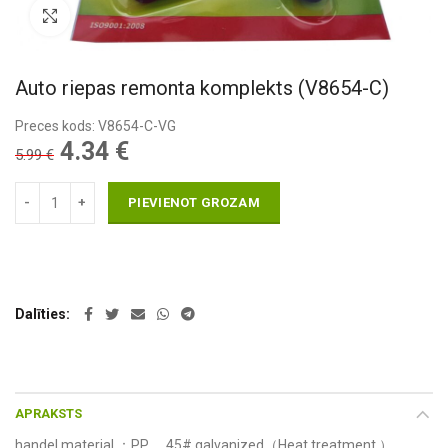
Pietuvināt
Auto riepas remonta komplekts (V8654-C)
Preces kods: V8654-C-VG
Original
Current
4.34
€
5.99
€
price
price
PIEVIENOT GROZAM
was:
is:
5.99 €.
4.34 €.
Dalīties
APRAKSTS
handel material ：PP， 45# galvanized（Heat treatment ）