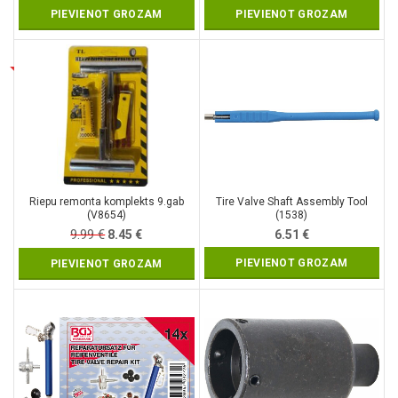
PIEVIENOT GROZAM
PIEVIENOT GROZAM
Riepu remonta komplekts 9.gab
Tire Valve Shaft Assembly Tool
(V8654)
(1538)
9.99
€
Original
Current
8.45
€
6.51
€
price
price
PIEVIENOT GROZAM
PIEVIENOT GROZAM
was:
is:
9.99 €.
8.45 €.