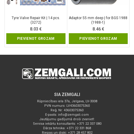
Tyre Valve Repair Kit | 14 pcs.
Adaptor 55 mm deep | for BGS 1988
(3272)
(1988-1)
8.03
€
8.46
€
PIEVIENOT GROZAM
PIEVIENOT GROZAM
SIA ZEMGALI
Rūpniecības iela 37a, Jelgava, LV-3008
PVN numurs: LV43603075360
Reģ. Nr: 43603075360
E-pasts:
info@zemgali.com
Jautājumu gadījumā droši zvaniet!:
Servisa iekārtu konsultants: +371 22 337 080
Dārza tehnika: +371 22 331 868
Riepas un diski: +371 28 457 802