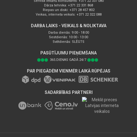
Servisa iekārtu konsultants: +371 22 337 080
Dārza tehnika: +371 22 331 868
Riepas un diski: +371 28 457 802
Veikas, interneta veikals: +371 22 322 088
DARBA LAIKS - VEIKALS & NOLIKTAVA
Darba dienās: 9:00 - 18:00
Sestdienās: 10:00 - 13:00
Svētdienās: SLĒGTS
PASŪTĪJUMU PIEŅEMŠANA
⬤⬤⬤
365.DIENAS GADĀ 24/7
⬤⬤⬤
PAR PIEGĀDĒM VIENMĒR LAIKĀ RŪPĒJAS
SADARBĪBAS PARTNERI