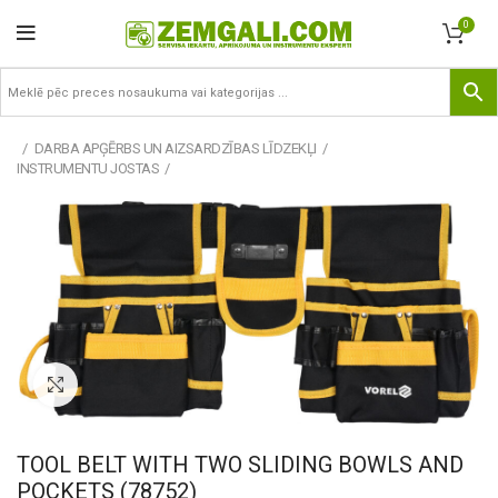
0
DARBA APĢĒRBS UN AIZSARDZĪBAS LĪDZEKĻI
INSTRUMENTU JOSTAS
Pietuvināt
TOOL BELT WITH TWO SLIDING BOWLS AND
POCKETS (78752)