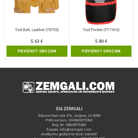
Tool Belt, Leather (78750)
Tool Pocket (YT-7416)
5.63
€
5.80
€
PIEVIENOT GROZAM
PIEVIENOT GROZAM
SIA ZEMGALI
Rūpniecības iela 37a, Jelgava, LV-3008
PVN numurs: LV43603075360
Reģ. Nr: 43603075360
E-pasts:
info@zemgali.com
Jautājumu gadījumā droši zvaniet!: