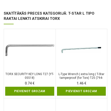
SKATĪTĀKĀS PRECES KATEGORIJĀ: T-STAR L TIPO
RAKTAI LENKTI ATSKIRAI TORX
TORX SECURITY KEY LONG T27 (YT-
L-Type Wrench | extra long | T-Star
05518)
tamperproof (for Torx) T25 (794-
T25)
0.74
€
1.46
€
PIEVIENOT GROZAM
PIEVIENOT GROZAM