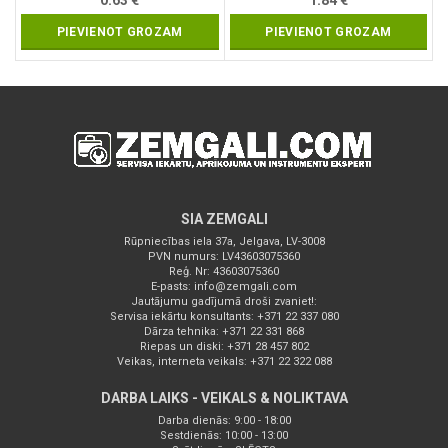
0.63
€
1.84
€
PIEVIENOT GROZAM
PIEVIENOT GROZAM
SIA ZEMGALI
Rūpniecības iela 37a, Jelgava, LV-3008
PVN numurs: LV43603075360
Reģ. Nr: 43603075360
E-pasts:
info@zemgali.com
Jautājumu gadījumā droši zvaniet!:
Servisa iekārtu konsultants: +371 22 337 080
Dārza tehnika: +371 22 331 868
Riepas un diski: +371 28 457 802
Veikas, interneta veikals: +371 22 322 088
DARBA LAIKS - VEIKALS & NOLIKTAVA
Darba dienās: 9:00 - 18:00
Sestdienās: 10:00 - 13:00