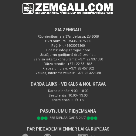
SIA ZEMGALI
Rūpniecības iela 37a, Jelgava, LV-3008
PVN numurs: LV43603075360
Reģ. Nr: 43603075360
E-pasts:
info@zemgali.com
Jautājumu gadījumā droši zvaniet!:
Servisa iekārtu konsultants: +371 22 337 080
Dārza tehnika: +371 22 331 868
Riepas un diski: +371 28 457 802
Veikas, interneta veikals: +371 22 322 088
DARBA LAIKS - VEIKALS & NOLIKTAVA
Darba dienās: 9:00 - 18:00
Sestdienās: 10:00 - 13:00
Svētdienās: SLĒGTS
PASŪTĪJUMU PIEŅEMŠANA
⬤⬤⬤
365.DIENAS GADĀ 24/7
⬤⬤⬤
PAR PIEGĀDĒM VIENMĒR LAIKĀ RŪPĒJAS