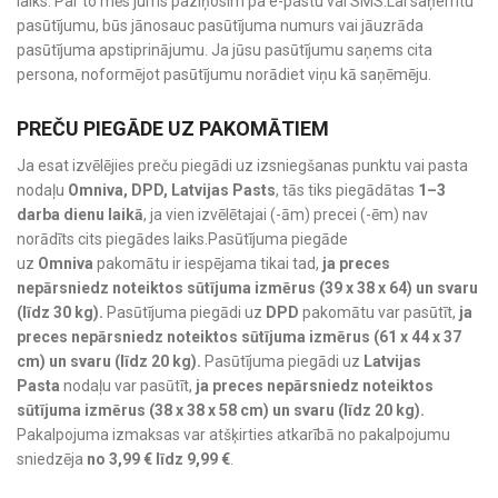
laiks. Par to mēs jums paziņosim pa e-pastu vai SMS.Lai saņemtu
pasūtījumu, būs jānosauc pasūtījuma numurs vai jāuzrāda
pasūtījuma apstiprinājumu. Ja jūsu pasūtījumu saņems cita
persona, noformējot pasūtījumu norādiet viņu kā saņēmēju.
PREČU PIEGĀDE UZ PAKOMĀTIEM
Ja esat izvēlējies preču piegādi uz izsniegšanas punktu vai pasta
nodaļu
Omniva, DPD, Latvijas Pasts
, tās tiks piegādātas
1–3
darba dienu laikā
, ja vien izvēlētajai (-ām) precei (-ēm) nav
norādīts cits piegādes laiks.Pasūtījuma piegāde
uz
Omniva
pakomātu ir iespējama tikai tad,
ja preces
nepārsniedz noteiktos sūtījuma izmērus (39 x 38 x 64) un svaru
(līdz 30 kg).
Pasūtījuma piegādi uz
DPD
pakomātu var pasūtīt,
ja
preces nepārsniedz noteiktos sūtījuma izmērus (61 x 44 x 37
cm) un svaru (līdz 20 kg).
Pasūtījuma piegādi uz
Latvijas
Pasta
nodaļu var pasūtīt,
ja preces nepārsniedz noteiktos
sūtījuma izmērus (38 x 38 x 58 cm) un svaru (līdz 20 kg).
Pakalpojuma izmaksas var atšķirties atkarībā no pakalpojumu
sniedzēja
no 3,99 € līdz 9,99 €
.