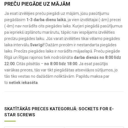
PREČU PIEGĀDE UZ MĀJĀM
Ja esat izvēlējies preču piegādi uz mājām, jūsu pasūtījumu
piegādāsim
1-3 darba dienu laikā
, ja vien izvēlētajai (-ām) precei
(-ēm) nav norādīts cits piegādes laiks. Kurjeri piegādā pasūtījumus
pa iepriekš izplānotu maršrutu, tāpēc nav iespējams izvēlēties
precīzu piegādes laiku. Jūs varat izvēlēties tikai vēlamo piegādes
laika intervālu.
Svarīgi!
Dažām precēm ir nestandarta piegādes
laiks. Precīzs piegādes laiks ir norādīts mājaslapā. Preču piegāde
Rīgā un Rīgas rajonos tiek nodrošināta
darba dienās no 8:00 līdz
22:00
. Citās pilsētās –
no 8:00 līdz 18:00
. Ja esat pasūtījis
vairākas preces, tās var tikt piegādātas atsevišķos sūtījumos, jo
tās tiks vestas no dažādām noliktāvām. Papildu maksa par
to
netiek iekasēta
.
SKATĪTĀKĀS PRECES KATEGORIJĀ: SOCKETS FOR E-
STAR SCREWS