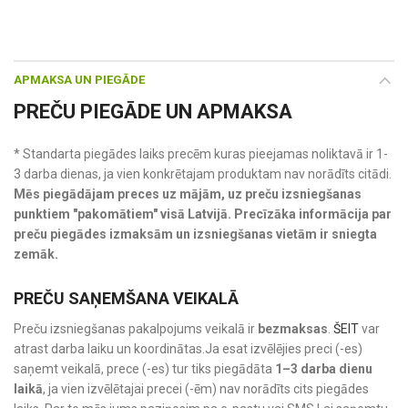
APMAKSA UN PIEGĀDE
PREČU PIEGĀDE UN APMAKSA
* Standarta piegādes laiks precēm kuras pieejamas noliktavā ir 1-
3 darba dienas, ja vien konkrētajam produktam nav norādīts citādi.
Mēs piegādājam preces uz mājām, uz preču izsniegšanas
punktiem "pakomātiem" visā Latvijā. Precīzāka informācija par
preču piegādes izmaksām un izsniegšanas vietām ir sniegta
zemāk.
PREČU SAŅEMŠANA VEIKALĀ
Preču izsniegšanas pakalpojums veikalā ir
bezmaksas
.
ŠEIT
var
atrast darba laiku un koordinātas.Ja esat izvēlējies preci (-es)
saņemt veikalā, prece (-es) tur tiks piegādāta
1–3 darba dienu
laikā
, ja vien izvēlētajai precei (-ēm) nav norādīts cits piegādes