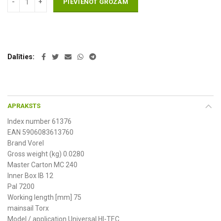
PIEVIENOT GROZAM
Dalīties
APRAKSTS
Index number 61376
EAN 5906083613760
Brand Vorel
Gross weight (kg) 0.0280
Master Carton MC 240
Inner Box IB 12
Pal 7200
Working length [mm] 75
mainsail Torx
Model / application Universal HI-TEC