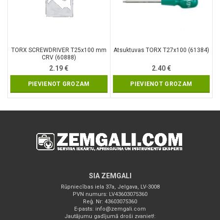
TORX SCREWDRIVER T25x100 mm
Atsuktuvas TORX T27x100 (61384)
CRV (60888)
2.19
€
2.40
€
PIEVIENOT GROZAM
PIEVIENOT GROZAM
SIA ZEMGALI
Rūpniecības iela 37a, Jelgava, LV-3008
PVN numurs: LV43603075360
Reģ. Nr: 43603075360
E-pasts:
info@zemgali.com
Jautājumu gadījumā droši zvaniet!: