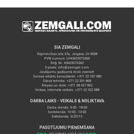
SIA ZEMGALI
Rūpniecības iela 37a, Jelgava, LV-3008
PVN numurs: LV43603075360
Reģ. Nr: 43603075360
E-pasts:
info@zemgali.com
Jautājumu gadījumā droši zvaniet!:
Servisa iekārtu konsultants: +371 22 337 080
Dārza tehnika: +371 22 331 868
Riepas un diski: +371 28 457 802
Veikas, interneta veikals: +371 22 322 088
DARBA LAIKS - VEIKALS & NOLIKTAVA
Darba dienās: 9:00 - 18:00
Sestdienās: 10:00 - 13:00
Svētdienās: SLĒGTS
PASŪTĪJUMU PIEŅEMŠANA