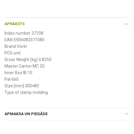
APRAKSTS
Index number 37108
EAN 5906083371080
Brand Vorel
PCS unit
Gross Weight (kg) 0.8250
Master Carton MC 20
Inner Box IB 10
Pal 660
Size [mm] 300×80
Type of clamp molding
APMAKSA UN PIEGĀDE