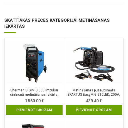
SKATĪTĀKĀS PRECES KATEGORIJĀ: METINĀŠANAS
IEKĀRTAS
Sherman DIGIMIG 300 impulsu
Metināšanas pusautomāts
sinhronā metināšanas iekārta,
SPARTUS EasyMIG 210LED, 200A,
300A, 400V
230V
1 560.00
€
439.40
€
PIEVIENOT GROZAM
PIEVIENOT GROZAM