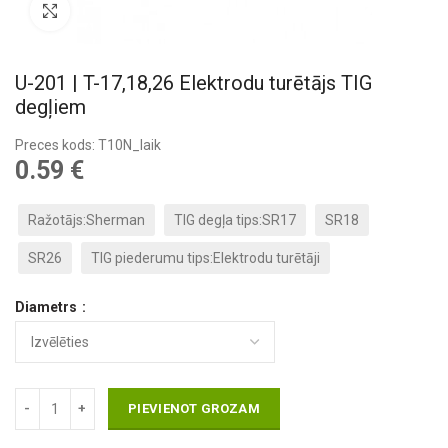
Pietuvināt
U-201 | T-17,18,26 Elektrodu turētājs TIG
degļiem
Preces kods: T10N_laik
0.59
€
Ražotājs:Sherman
TIG degļa tips:SR17
SR18
SR26
TIG piederumu tips:Elektrodu turētāji
Diametrs
PIEVIENOT GROZAM