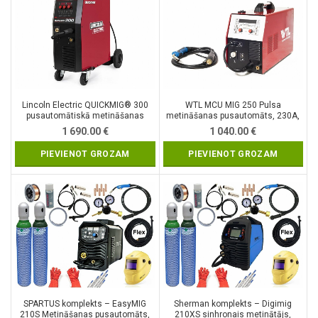
Lincoln Electric QUICKMIG® 300
WTL MCU MIG 250 Pulsa
pusautomātiskā metināšanas
metināšanas pusautomāts, 230A,
iekārta
230V
1 690.00
€
1 040.00
€
PIEVIENOT GROZAM
PIEVIENOT GROZAM
SPARTUS komplekts – EasyMIG
Sherman komplekts – Digimig
210S Metināšanas pusautomāts,
210XS sinhronais metinātājs,