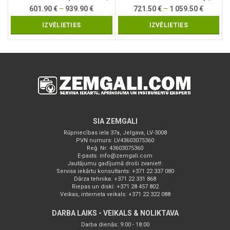
200A, 230V
200A, 230V
Price
Price
601.90
€
–
939.90
€
721.50
€
–
1 059.50
€
range:
range:
IZVĒLIETIES
IZVĒLIETIES
601.90 €
721.50 
through
through
939.90 €
1
059.50 
SIA ZEMGALI
Rūpniecības iela 37a, Jelgava, LV-3008
PVN numurs: LV43603075360
Reģ. Nr: 43603075360
E-pasts:
info@zemgali.com
Jautājumu gadījumā droši zvaniet!:
Servisa iekārtu konsultants: +371 22 337 080
Dārza tehnika: +371 22 331 868
Riepas un diski: +371 28 457 802
Veikas, interneta veikals: +371 22 322 088
DARBA LAIKS - VEIKALS & NOLIKTAVA
Darba dienās: 9:00 - 18:00