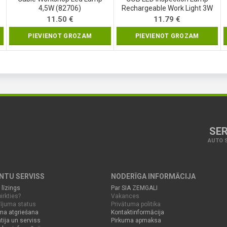
4,5W (82706)
Rechargeable Work Light 3W
Hand Torch Flexible Magnetic
11.50
€
11.79
€
(SK1510)
PIEVIENOT GROZAM
PIEVIENOT GROZAM
SER
AUTO S
ENTU SERVISS
NODERĪGA INFORMĀCIJA
 līzings
Par SIA ZEMGALI
irkties?
Vakances
ījuma status
Privātuma politika
ma atgriešana
Kontaktinformācija
tija un serviss
Pirkuma apmaksa