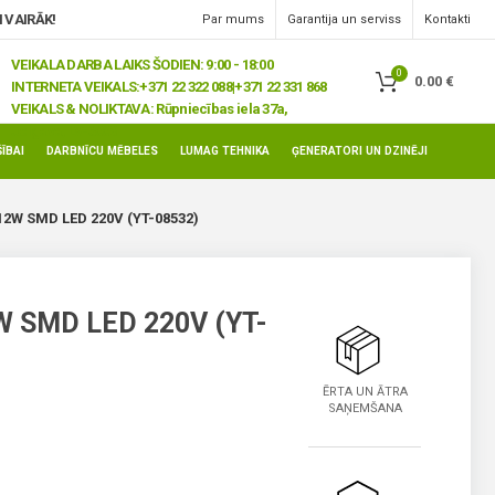
 VAIRĀK!
Par mums
Garantija un serviss
Kontakti
VEIKALA DARBA LAIKS ŠODIEN: 9:00 - 18:00
0
0.00
€
INTERNETA VEIKALS:
+371 22 322 088|+371 22 331 868
VEIKALS & NOLIKTAVA:
Rūpniecības iela 37a,
Jelgava, LV-3008
ĪBAI
DARBNĪCU MĒBELES
LUMAG TEHNIKA
ĢENERATORI UN DZINĒJI
W SMD LED 220V (YT-08532)
W SMD LED 220V (YT-
ĒRTA UN ĀTRA
SAŅEMŠANA