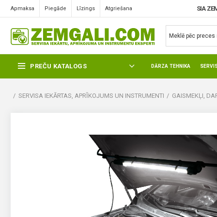
SIA ZE
Apmaksa
Piegāde
Līzings
Atgriešana
PREČU KATALOGS
DĀRZA TEHNIKA
SERVI
SERVISA IEKĀRTAS, APRĪKOJUMS UN INSTRUMENTI
GAISMEKĻI, D