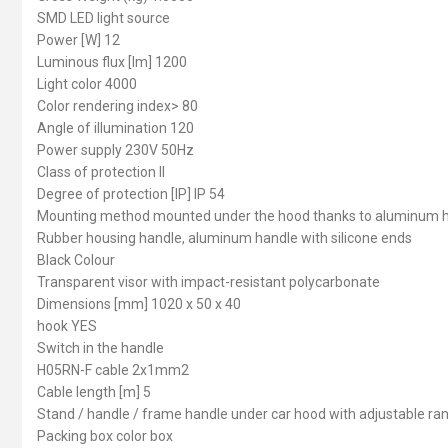
SMD LED light source
Power [W] 12
Luminous flux [lm] 1200
Light color 4000
Color rendering index> 80
Angle of illumination 120
Power supply 230V 50Hz
Class of protection II
Degree of protection [IP] IP 54
Mounting method mounted under the hood thanks to aluminum 
Rubber housing handle, aluminum handle with silicone ends
Black Colour
Transparent visor with impact-resistant polycarbonate
Dimensions [mm] 1020 x 50 x 40
hook YES
Switch in the handle
H05RN-F cable 2x1mm2
Cable length [m] 5
Stand / handle / frame handle under car hood with adjustable r
Packing box color box