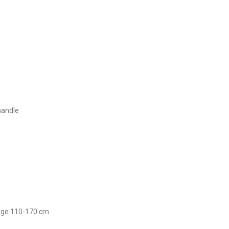
handle
ange 110-170 cm