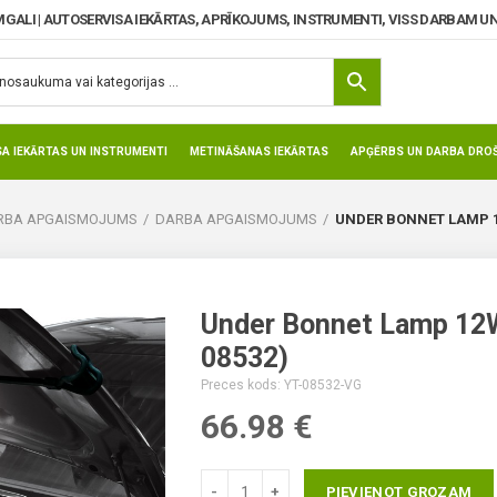
MGALI | AUTOSERVISA IEKĀRTAS, APRĪKOJUMS, INSTRUMENTI, VISS DARBAM UN
SA IEKĀRTAS UN INSTRUMENTI
METINĀŠANAS IEKĀRTAS
APĢĒRBS UN DARBA DROŠ
ARBA APGAISMOJUMS
DARBA APGAISMOJUMS
UNDER BONNET LAMP 12
Under Bonnet Lamp 12
08532)
Preces kods: YT-08532-VG
66.98
€
PIEVIENOT GROZAM