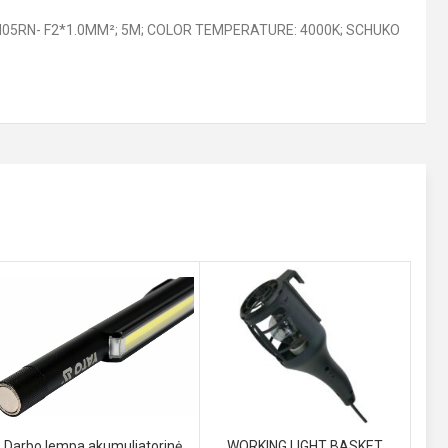
 H05RN- F2*1.0MM²; 5M; COLOR TEMPERATURE: 4000K; SCHUKO
Darbo lempa akumuliatorinė
WORKING LIGHT BASKET