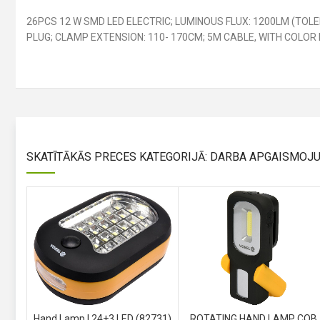
26PCS 12 W SMD LED ELECTRIC; LUMINOUS FLUX: 1200LM (TOLE
PLUG; CLAMP EXTENSION: 110- 170CM; 5M CABLE, WITH COLOR 
SKATĪTĀKĀS PRECES KATEGORIJĀ: DARBA APGAISMOJ
Hand Lamp | 24+3 LED (82731)
ROTATING HAND LAMP COB