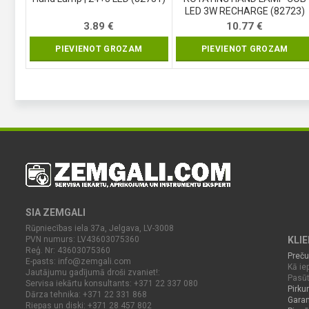
LED 3W RECHARGE (82723)
3.89
€
10.77
€
PIEVIENOT GROZAM
PIEVIENOT GROZAM
SIA ZEMGALI
Rūpniecības iela 37a, Jelgava, LV-3008
PVN numurs: LV43603075360
KLI
Reģ. Nr: 43603075360
Preču
E-pasts:
info@zemgali.com
Kā iep
Jautājumu gadījumā droši zvaniet!:
Pasūt
Servisa iekārtu konsultants: +371 22 337 080
Pirku
Dārza tehnika: +371 22 331 868
Garan
Riepas un diski: +371 28 457 802