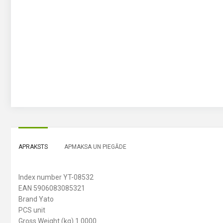
APRAKSTS
APMAKSA UN PIEGĀDE
Index number YT-08532
EAN 5906083085321
Brand Yato
PCS unit
Gross Weight (kg) 1.0000