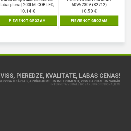
labai plona | 200LM, COB LED,
60W/230V (82712)
IP44 (YT-08511)
10.14
€
10.50
€
PIEVIENOT GROZAM
PIEVIENOT GROZAM
VISS, PIEREDZE, KVALITĀTE, LABAS CENAS!
ERVISA IEKĀRTAS, APRĪKOJUMS UN INSTRUMENTI, VISS DARBAM UN VAIRĀK
INTERNETA VEIKALS NOZARU PROFESIONĀĻIEM!