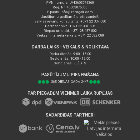
PVN numurs: LV43603075360
Reģ. Nr: 43603075360
E-pasts:
info@zemgali.com
Jautājumu gadījumā droši zvaniet!:
Servisa iekārtu konsultants: +371 22 337 080
Dārza tehnika: +371 22 331 868
Riepas un diski: +371 28 457 802
Veikas, interneta veikals: +371 22 322 088
DARBA LAIKS - VEIKALS & NOLIKTAVA
Darba dienās: 9:00 - 18:00
Sestdienās: 10:00 - 13:00
Svētdienās: SLĒGTS
PASŪTĪJUMU PIEŅEMŠANA
⬤⬤⬤
365.DIENAS GADĀ 24/7
⬤⬤⬤
PAR PIEGĀDĒM VIENMĒR LAIKĀ RŪPĒJAS
SADARBĪBAS PARTNERI