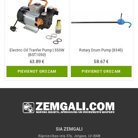
Electric Oil Tranfer Pump | 550W
Rotary Drum Pump (8345)
(BST1050)
63.89
€
58.67
€
PIEVIENOT GROZAM
PIEVIENOT GROZAM
SIA ZEMGALI
Rūpniecības iela 37a, Jelgava, LV-3008