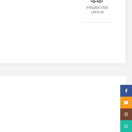
PIEGĀDE VISĀ
LATVIJĀ
Face
Email
Insta
What