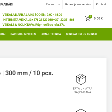
 VAIRĀK!
Par mums
Garantija un serviss
Kontakti
VEIKALA DARBA LAIKS ŠODIEN: 9:00 - 18:00
0
0.00
€
INTERNETA VEIKALS:
+371 22 322 088|+371 22 331 868
VEIKALS & NOLIKTAVA:
Rūpniecības iela 37a,
Jelgava, LV-3008
ĪBAI
DARBNĪCU MĒBELES
LUMAG TEHNIKA
ĢENERATORI UN DZINĒJI
e | 300 mm / 10 pcs.
ĒRTA UN ĀTRA
SAŅEMŠANA