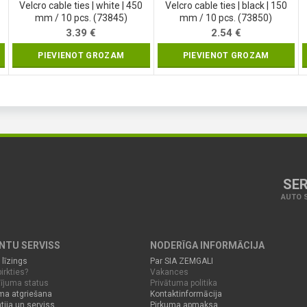
Velcro cable ties | white | 450
Velcro cable ties | black | 150
mm / 10 pcs. (73845)
mm / 10 pcs. (73850)
3.39
€
2.54
€
PIEVIENOT GROZAM
PIEVIENOT GROZAM
SER
AUTO S
ENTU SERVISS
NODERĪGA INFORMĀCIJA
 līzings
Par SIA ZEMGALI
irkties?
Vakances
ījuma status
Privātuma politika
ma atgriešana
Kontaktinformācija
tija un serviss
Pirkuma apmaksa