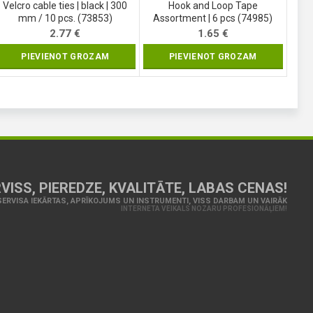
Velcro cable ties | black | 300
Hook and Loop Tape
mm / 10 pcs. (73853)
Assortment | 6 pcs (74985)
2.77
€
1.65
€
PIEVIENOT GROZAM
PIEVIENOT GROZAM
VISS, PIEREDZE, KVALITĀTE, LABAS CENAS!
ERVISA IEKĀRTAS, APRĪKOJUMS UN INSTRUMENTI, VISS DARBAM UN VAIRĀK
INTERNETA VEIKALS NOZARU PROFESIONĀĻIEM!