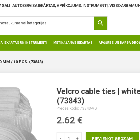
MGALI | AUTOSERVISA IEKĀRTAS, APRĪKOJUMS, INSTRUMENTI, VISS DARBAM UN
SA IEKĀRTAS UN INSTRUMENTI
METINĀŠANAS IEKĀRTAS
APĢĒRBS UN DARBA DROŠ
0 MM / 10 PCS. (73843)
Velcro cable ties | whit
(73843)
Preces kods: 73843-VG
2.62
€
PIEVIENOT GROZAM