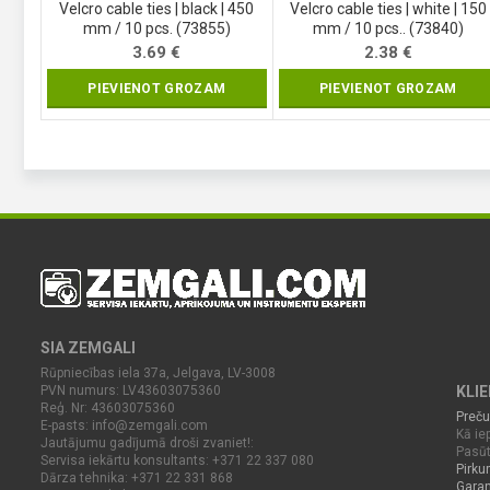
Velcro cable ties | black | 450
Velcro cable ties | white | 150
mm / 10 pcs. (73855)
mm / 10 pcs.. (73840)
3.69
€
2.38
€
PIEVIENOT GROZAM
PIEVIENOT GROZAM
SIA ZEMGALI
Rūpniecības iela 37a, Jelgava, LV-3008
PVN numurs: LV43603075360
KLI
Reģ. Nr: 43603075360
Preču
E-pasts:
info@zemgali.com
Kā iep
Jautājumu gadījumā droši zvaniet!:
Pasūt
Servisa iekārtu konsultants: +371 22 337 080
Pirku
Dārza tehnika: +371 22 331 868
Garan