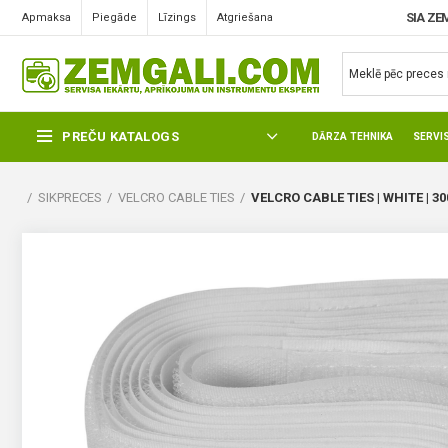
SIA ZE
Apmaksa
Piegāde
Līzings
Atgriešana
PREČU KATALOGS
DĀRZA TEHNIKA
SERVI
SIKPRECES
VELCRO CABLE TIES
VELCRO CABLE TIES | WHITE | 30