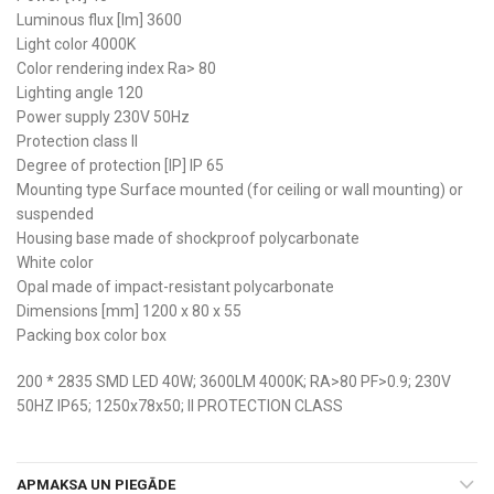
Luminous flux [lm] 3600
Light color 4000K
Color rendering index Ra> 80
Lighting angle 120
Power supply 230V 50Hz
Protection class II
Degree of protection [IP] IP 65
Mounting type Surface mounted (for ceiling or wall mounting) or
suspended
Housing base made of shockproof polycarbonate
White color
Opal made of impact-resistant polycarbonate
Dimensions [mm] 1200 x 80 x 55
Packing box color box
200 * 2835 SMD LED 40W; 3600LM 4000K; RA>80 PF>0.9; 230V
50HZ IP65; 1250x78x50; II PROTECTION CLASS
APMAKSA UN PIEGĀDE