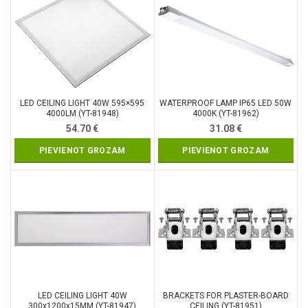
LED CEILING LIGHT 40W 595×595
WATERPROOF LAMP IP65 LED 50W
4000LM (YT-81948)
4000K (YT-81962)
54.70
€
31.08
€
PIEVIENOT GROZAM
PIEVIENOT GROZAM
LED CEILING LIGHT 40W
BRACKETS FOR PLASTER-BOARD
300x1200x15MM (YT-81947)
CEILING (YT-81951)