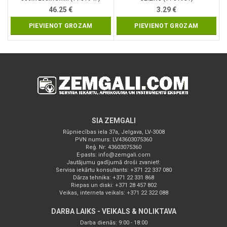
46.25
€
3.29
€
PIEVIENOT GROZAM
PIEVIENOT GROZAM
SIA ZEMGALI
Rūpniecības iela 37a, Jelgava, LV-3008
PVN numurs: LV43603075360
Reģ. Nr: 43603075360
E-pasts:
info@zemgali.com
Jautājumu gadījumā droši zvaniet!:
Servisa iekārtu konsultants: +371 22 337 080
Dārza tehnika: +371 22 331 868
Riepas un diski: +371 28 457 802
Veikas, interneta veikals: +371 22 322 088
DARBA LAIKS - VEIKALS & NOLIKTAVA
Darba dienās: 9:00 - 18:00