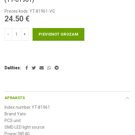
Preces kods: YT-81961-VG
24.50
€
PIEVIENOT GROZAM
Dalīties
APRAKSTS
Index number YT-81961
Brand Yato
PCS unit
SMD LED light source
Power [W] 40