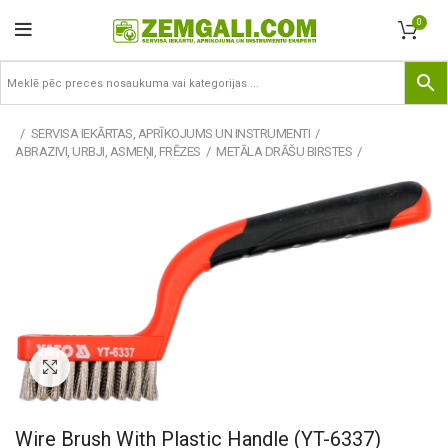
0
SERVISA IEKĀRTAS, APRĪKOJUMS UN INSTRUMENTI
ABRAZIVI, URBJI, ASMEŅI, FRĒZES
METĀLA DRĀŠU BIRSTES
Pietuvināt
Wire Brush With Plastic Handle (YT-6337)