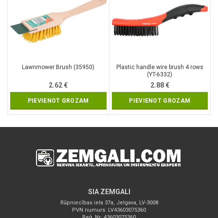
Lawnmower Brush (35950)
Plastic handle wire brush 4 rows
(YT-6332)
2.62
€
2.88
€
PIEVIENOT GROZAM
PIEVIENOT GROZAM
SIA ZEMGALI
Rūpniecības iela 37a, Jelgava, LV-3008
PVN numurs: LV43603075360
Reģ. Nr: 43603075360