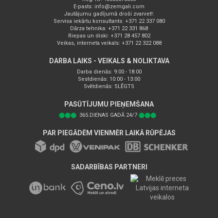
E-pasts:
info@zemgali.com
Jautājumu gadījumā droši zvaniet!:
Servisa iekārtu konsultants: +371 22 337 080
Dārza tehnika: +371 22 331 868
Riepas un diski: +371 28 457 802
Veikas, interneta veikals: +371 22 322 088
DARBA LAIKS - VEIKALS & NOLIKTAVA
Darba dienās: 9:00 - 18:00
Sestdienās: 10:00 - 13:00
Svētdienās: SLĒGTS
PASŪTĪJUMU PIEŅEMŠANA
⬤⬤⬤
365.DIENAS GADĀ 24/7
⬤⬤⬤
PAR PIEGĀDĒM VIENMĒR LAIKĀ RŪPĒJAS
SADARBĪBAS PARTNERI