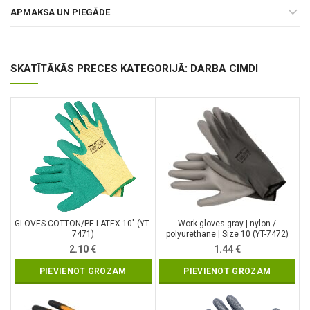
APMAKSA UN PIEGĀDE
SKATĪTĀKĀS PRECES KATEGORIJĀ: DARBA CIMDI
GLOVES COTTON/PE LATEX 10″ (YT-
Work gloves gray | nylon /
7471)
polyurethane | Size 10 (YT-7472)
2.10
€
1.44
€
PIEVIENOT GROZAM
PIEVIENOT GROZAM