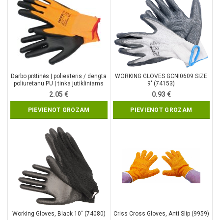
Darbo prštinės | poliesteris / dengta
WORKING GLOVES GCNI0609 SIZE
poliuretanu PU | tinka jutikliniams
9′ (74153)
ekranaims | 8 dydis (YT-74751)
2.05
€
0.93
€
PIEVIENOT GROZAM
PIEVIENOT GROZAM
Working Gloves, Black 10″ (74080)
Criss Cross Gloves, Anti Slip (9959)