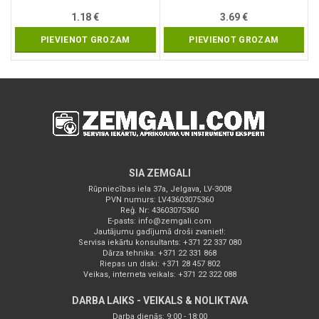
1.18
€
3.69
€
PIEVIENOT GROZAM
PIEVIENOT GROZAM
SIA ZEMGALI
Rūpniecības iela 37a, Jelgava, LV-3008
PVN numurs: LV43603075360
Reģ. Nr: 43603075360
E-pasts:
info@zemgali.com
Jautājumu gadījumā droši zvaniet!:
Servisa iekārtu konsultants: +371 22 337 080
Dārza tehnika: +371 22 331 868
Riepas un diski: +371 28 457 802
Veikas, interneta veikals: +371 22 322 088
DARBA LAIKS - VEIKALS & NOLIKTAVA
Darba dienās: 9:00 - 18:00