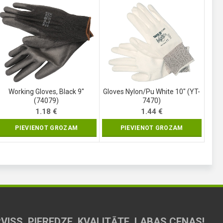
Working Gloves, Black 9″
Gloves Nylon/Pu White 10″ (YT-
(74079)
7470)
1.18
€
1.44
€
PIEVIENOT GROZAM
PIEVIENOT GROZAM
VISS, PIEREDZE, KVALITĀTE, LABAS CENAS!