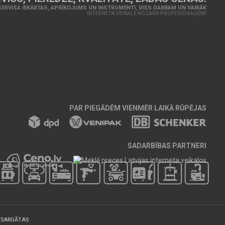
ERVISA IEKĀRTAS, APRĪKOJUMS UN INSTRUMENTI, VISS DARBAM UN VAIRĀK
INTERNETA VEIKALS NOZARU PROFESIONĀĻIEM!
PAR PIEGĀDĒM VIENMĒR LAIKĀ RŪPĒJAS
SADARBĪBAS PARTNERI
IZSARGĀTAS