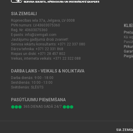
SIA ZEMGALI
Rūpniecības iela 37a, Jelgava, LV-3008
PVN numurs: LV43603075360
KLI
Reģ. Nr: 43603075360
Preču
E-pasts:
info@zemgali.com
Kā iep
Jautājumu gadījumā droši zvaniet!:
Pasūt
Servisa iekārtu konsultants: +371 22 337 080
Pirku
Dārza tehnika: +371 22 331 868
Garan
Riepas un diski: +371 28 457 802
Piegā
Veikas, interneta veikals: +371 22 322 088
DARBA LAIKS - VEIKALS & NOLIKTAVA
Darba dienās: 9:00 - 18:00
Sestdienās: 10:00 - 13:00
Svētdienās: SLĒGTS
PASŪTĪJUMU PIEŅEMŠANA
365.DIENAS GADĀ 24/7
⬤⬤⬤
⬤⬤⬤
SIA ZEMG