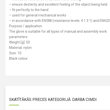
– ensure dexterity and excellent feeling of the object being held
– fit perfectly to the hand
– used for general mechanical works
– in accordance with EN388 (resistance levels: 4 1 3 1) and EN420
Purpose / application
The glove is suitable for all types of manual and assembly work
parameters
Weight [g]: 50
Material: nylon
Size: 10
Black colour
SKATĪTĀKĀS PRECES KATEGORIJĀ: DARBA CIMDI