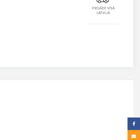
PIEGĀDE VISĀ
LATVIJĀ
Face
Email