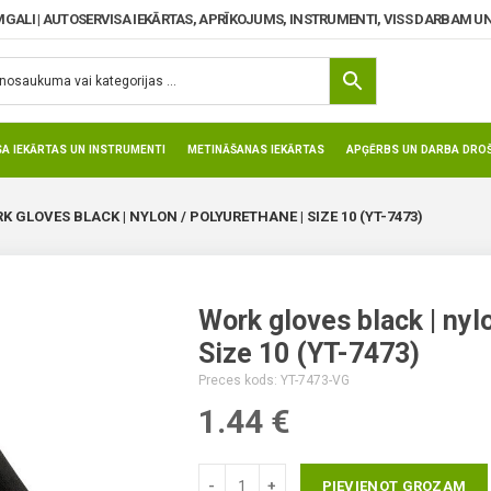
MGALI | AUTOSERVISA IEKĀRTAS, APRĪKOJUMS, INSTRUMENTI, VISS DARBAM UN
SA IEKĀRTAS UN INSTRUMENTI
METINĀŠANAS IEKĀRTAS
APĢĒRBS UN DARBA DROŠ
K GLOVES BLACK | NYLON / POLYURETHANE | SIZE 10 (YT-7473)
Work gloves black | nylo
Size 10 (YT-7473)
Preces kods: YT-7473-VG
1.44
€
PIEVIENOT GROZAM