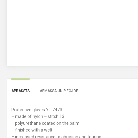
APRAKSTS
APMAKSA UN PIEGĀDE
Protective gloves YT-7473
– made of nylon – stitch 13
– polyurethane coated on the palm
– finished with a welt
– increased resistance to abrasion and tearing