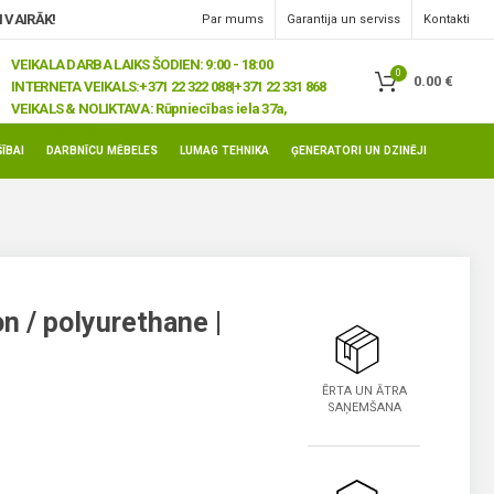
 VAIRĀK!
Par mums
Garantija un serviss
Kontakti
VEIKALA DARBA LAIKS ŠODIEN: 9:00 - 18:00
0
0.00
€
INTERNETA VEIKALS:
+371 22 322 088|+371 22 331 868
VEIKALS & NOLIKTAVA:
Rūpniecības iela 37a,
Jelgava, LV-3008
ĪBAI
DARBNĪCU MĒBELES
LUMAG TEHNIKA
ĢENERATORI UN DZINĒJI
n / polyurethane |
ĒRTA UN ĀTRA
SAŅEMŠANA