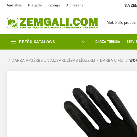
SIA ZE
Apmaksa
Piegāde
Līzings
Atgriešana
PREČU KATALOGS
DĀRZA TEHNIKA
SERVI
DARBA APĢĒRBS UN AIZSARDZĪBAS LĪDZEKĻI
DARBA CIMDI
WOR