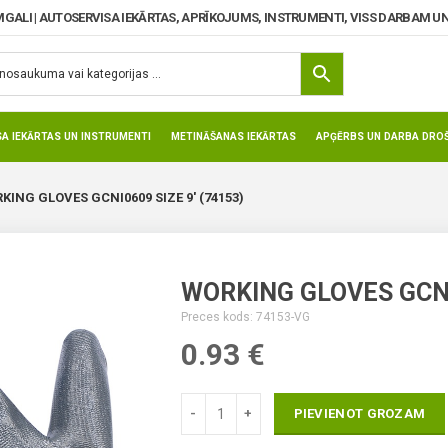
MGALI | AUTOSERVISA IEKĀRTAS, APRĪKOJUMS, INSTRUMENTI, VISS DARBAM UN
SA IEKĀRTAS UN INSTRUMENTI
METINĀŠANAS IEKĀRTAS
APĢĒRBS UN DARBA DROŠ
KING GLOVES GCNI0609 SIZE 9′ (74153)
WORKING GLOVES GCNI0
Preces kods: 74153-VG
0.93
€
PIEVIENOT GROZAM