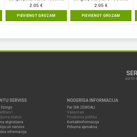
jutikliniams ekranaims | 10
jutikliniams ekranaims | 8 dydis
2.05
€
2.05
€
dydis (YT-74753)
(YT-74751)
PIEVIENOT GROZAM
PIEVIENOT GROZAM
SER
AUTO S
ENTU SERVISS
NODERĪGA INFORMĀCIJA
 līzings
Par SIA ZEMGALI
irkties?
Vakances
ījuma status
Privātuma politika
ma atgriešana
Kontaktinformācija
tija un serviss
Pirkuma apmaksa
des informācija