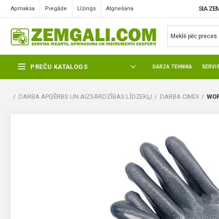
SIA ZE
Apmaksa
Piegāde
Līzings
Atgriešana
PREČU KATALOGS
DĀRZA TEHNIKA
SERVI
DARBA APĢĒRBS UN AIZSARDZĪBAS LĪDZEKĻI
DARBA CIMDI
WOR