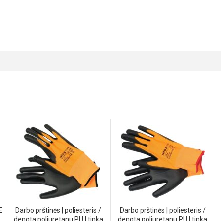
E
Darbo prštinės | poliesteris /
Darbo prštinės | poliesteris /
dengta poliuretanu PU | tinka
dengta poliuretanu PU | tinka