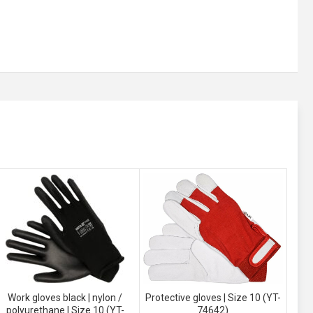
Work gloves black | nylon /
Protective gloves | Size 10 (YT-
polyurethane | Size 10 (YT-
74642)