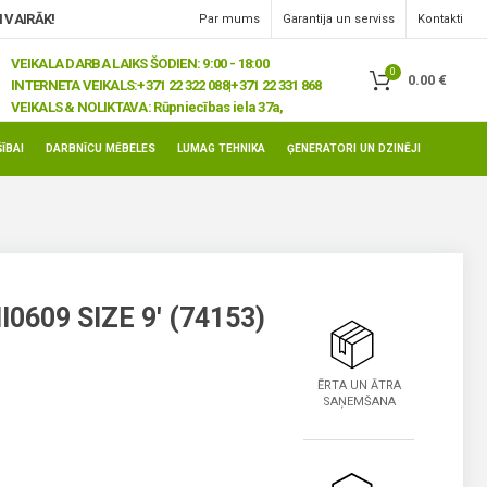
 VAIRĀK!
Par mums
Garantija un serviss
Kontakti
VEIKALA DARBA LAIKS ŠODIEN: 9:00 - 18:00
0
0.00
€
INTERNETA VEIKALS:
+371 22 322 088|+371 22 331 868
VEIKALS & NOLIKTAVA:
Rūpniecības iela 37a,
Jelgava, LV-3008
ĪBAI
DARBNĪCU MĒBELES
LUMAG TEHNIKA
ĢENERATORI UN DZINĒJI
609 SIZE 9′ (74153)
ĒRTA UN ĀTRA
SAŅEMŠANA