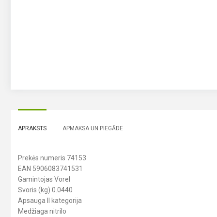
APRAKSTS
APMAKSA UN PIEGĀDE
Prekės numeris 74153
EAN 5906083741531
Gamintojas Vorel
Svoris (kg) 0.0440
Apsauga II kategorija
Medžiaga nitrilo