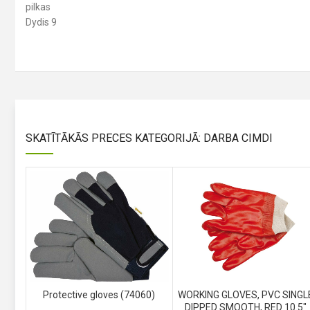
pilkas
Dydis 9
SKATĪTĀKĀS PRECES KATEGORIJĀ: DARBA CIMDI
Protective gloves (74060)
WORKING GLOVES, PVC SINGL
DIPPED SMOOTH, RED 10.5″