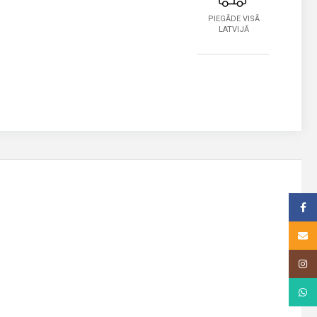
PIEGĀDE VISĀ
LATVIJĀ
Face
Email
Insta
What