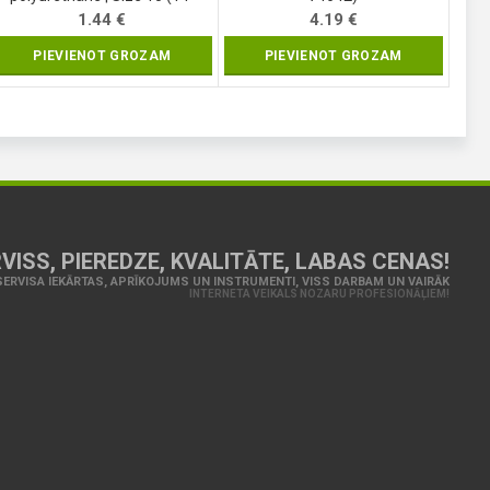
7473)
1.44
€
4.19
€
PIEVIENOT GROZAM
PIEVIENOT GROZAM
VISS, PIEREDZE, KVALITĀTE, LABAS CENAS!
ERVISA IEKĀRTAS, APRĪKOJUMS UN INSTRUMENTI, VISS DARBAM UN VAIRĀK
INTERNETA VEIKALS NOZARU PROFESIONĀĻIEM!