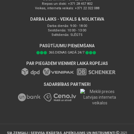
Riepas un diski: +371 28 457 802
Veikas, interneta veikals: +371 22 322 088
DARBA LAIKS - VEIKALS & NOLIKTAVA
Darba dienās: 9:00 - 18:00
Sestdienās: 10:00 - 13:00
Svētdienās: SLĒGTS
PASŪTĪJUMU PIEŅEMŠANA
⬤⬤⬤
365.DIENAS GADĀ 24/7
⬤⬤⬤
PAR PIEGĀDĒM VIENMĒR LAIKĀ RŪPĒJAS
SADARBĪBAS PARTNERI
SIA ZEMGALI | SERVISA IEKĀRTAS, APRĪKOJUMS UN INSTRUMENTI
2021