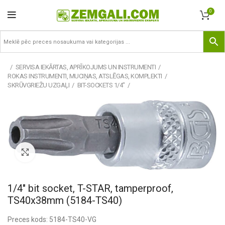
0
SERVISA IEKĀRTAS, APRĪKOJUMS UN INSTRUMENTI
ROKAS INSTRUMENTI, MUCIŅAS, ATSLĒGAS, KOMPLEKTI
SKRŪVGRIEŽU UZGAĻI
BIT-SOCKETS 1/4"
Pietuvināt
1/4″ bit socket, T-STAR, tamperproof,
TS40x38mm (5184-TS40)
Preces kods: 5184-TS40-VG