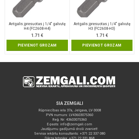
Antgalis įpresuotas į 1/4″ galvutę
Antgalis įpresuotas į 1/4″ galvutę
H4 (FC2608-H4)
H3 (FC2608-H3)
1.71
€
1.71
€
PIEVIENOT GROZAM
PIEVIENOT GROZAM
SIA ZEMGALI
Rūpniecības iela 37a, Jelgava, LV-3008
PVN numurs: LV43603075360
Reģ. Nr: 43603075360
E-pasts:
info@zemgali.com
Jautājumu gadījumā droši zvaniet!:
Servisa iekārtu konsultants: +371 22 337 080
Dārza tehnika: +371 22 331 868