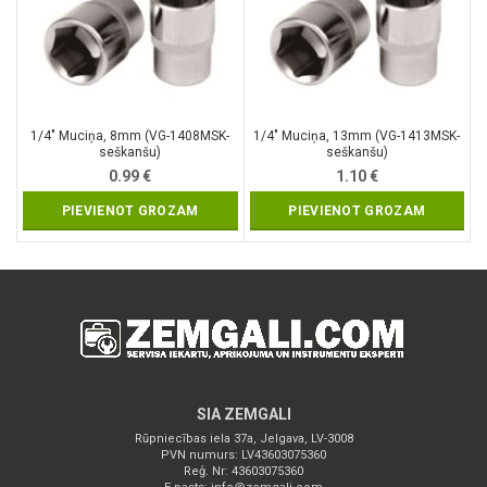
1/4″ Muciņa, 8mm (VG-1408MSK-
1/4″ Muciņa, 13mm (VG-1413MSK-
seškanšu)
seškanšu)
0.99
€
1.10
€
PIEVIENOT GROZAM
PIEVIENOT GROZAM
SIA ZEMGALI
Rūpniecības iela 37a, Jelgava, LV-3008
PVN numurs: LV43603075360
Reģ. Nr: 43603075360