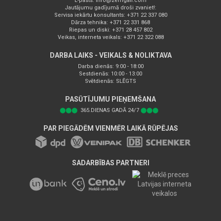
E-pasts:
info@zemgali.com
Jautājumu gadījumā droši zvaniet!:
Servisa iekārtu konsultants: +371 22 337 080
Dārza tehnika: +371 22 331 868
Riepas un diski: +371 28 457 802
Veikas, interneta veikals: +371 22 322 088
DARBA LAIKS - VEIKALS & NOLIKTAVA
Darba dienās: 9:00 - 18:00
Sestdienās: 10:00 - 13:00
Svētdienās: SLĒGTS
PASŪTĪJUMU PIEŅEMŠANA
⬤⬤⬤
365.DIENAS GADĀ 24/7
⬤⬤⬤
PAR PIEGĀDĒM VIENMĒR LAIKĀ RŪPĒJAS
SADARBĪBAS PARTNERI