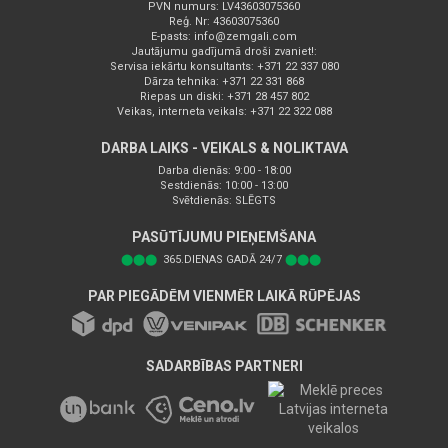
PVN numurs: LV43603075360
Reģ. Nr: 43603075360
E-pasts:
info@zemgali.com
Jautājumu gadījumā droši zvaniet!:
Servisa iekārtu konsultants: +371 22 337 080
Dārza tehnika: +371 22 331 868
Riepas un diski: +371 28 457 802
Veikas, interneta veikals: +371 22 322 088
DARBA LAIKS - VEIKALS & NOLIKTAVA
Darba dienās: 9:00 - 18:00
Sestdienās: 10:00 - 13:00
Svētdienās: SLĒGTS
PASŪTĪJUMU PIEŅEMŠANA
⬤⬤⬤
365.DIENAS GADĀ 24/7
⬤⬤⬤
PAR PIEGĀDĒM VIENMĒR LAIKĀ RŪPĒJAS
SADARBĪBAS PARTNERI