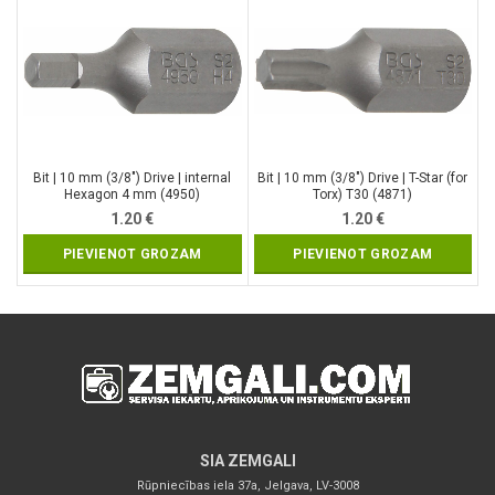
Bit | 10 mm (3/8″) Drive | internal
Bit | 10 mm (3/8″) Drive | T-Star (for
Hexagon 4 mm (4950)
Torx) T30 (4871)
1.20
€
1.20
€
PIEVIENOT GROZAM
PIEVIENOT GROZAM
SIA ZEMGALI
Rūpniecības iela 37a, Jelgava, LV-3008