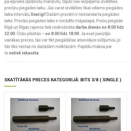
pa iepriekš izplānotu maršrutu, tāpēc nav iespējams izvēlēties
precīzu piegādes laiku. Jūs varat izvēlēties tikai vēlamo piegādes
laika intervālu.
Svarīgi!
Dažām precēm ir nestandarta piegādes
laiks. Precīzs piegādes laiks ir norādīts mājaslapā. Preču piegāde
Rīgā un Rīgas rajonos tiek nodrošināta
darba dienās no 8:00 līdz
22:00
. Citās pilsētās –
no 8:00 līdz 18:00
. Ja esat pasūtījis
vairākas preces, tās var tikt piegādātas atsevišķos sūtījumos, jo
tās tiks vestas no dažādām noliktāvām. Papildu maksa par
to
netiek iekasēta
.
SKATĪTĀKĀS PRECES KATEGORIJĀ: BITS 3/8 ( SINGLE )