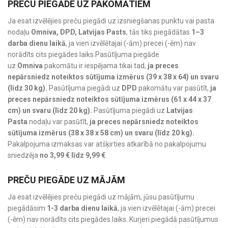
PREČU PIEGĀDE UZ PAKOMĀTIEM
Ja esat izvēlējies preču piegādi uz izsniegšanas punktu vai pasta
nodaļu
Omniva, DPD, Latvijas Pasts
, tās tiks piegādātas
1–3
darba dienu laikā
, ja vien izvēlētajai (-ām) precei (-ēm) nav
norādīts cits piegādes laiks.Pasūtījuma piegāde
uz
Omniva
pakomātu ir iespējama tikai tad,
ja preces
nepārsniedz noteiktos sūtījuma izmērus (39 x 38 x 64) un svaru
(līdz 30 kg).
Pasūtījuma piegādi uz
DPD
pakomātu var pasūtīt,
ja
preces nepārsniedz noteiktos sūtījuma izmērus (61 x 44 x 37
cm) un svaru (līdz 20 kg).
Pasūtījuma piegādi uz
Latvijas
Pasta
nodaļu var pasūtīt,
ja preces nepārsniedz noteiktos
sūtījuma izmērus (38 x 38 x 58 cm) un svaru (līdz 20 kg).
Pakalpojuma izmaksas var atšķirties atkarībā no pakalpojumu
sniedzēja
no 3,99 € līdz 9,99 €
.
PREČU PIEGĀDE UZ MĀJĀM
Ja esat izvēlējies preču piegādi uz mājām, jūsu pasūtījumu
piegādāsim
1-3 darba dienu laikā
, ja vien izvēlētajai (-ām) precei
(-ēm) nav norādīts cits piegādes laiks. Kurjeri piegādā pasūtījumus