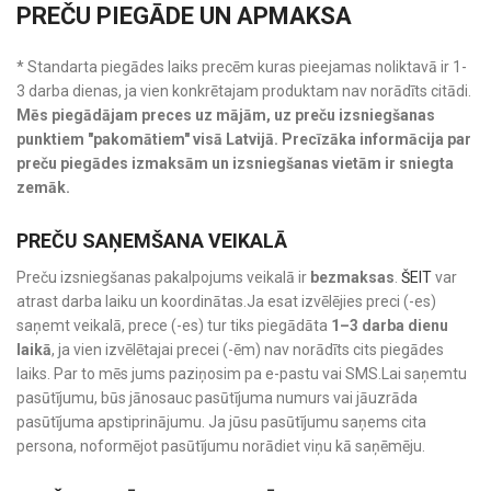
PREČU PIEGĀDE UN APMAKSA
* Standarta piegādes laiks precēm kuras pieejamas noliktavā ir 1-
3 darba dienas, ja vien konkrētajam produktam nav norādīts citādi.
Mēs piegādājam preces uz mājām, uz preču izsniegšanas
punktiem "pakomātiem" visā Latvijā. Precīzāka informācija par
preču piegādes izmaksām un izsniegšanas vietām ir sniegta
zemāk.
PREČU SAŅEMŠANA VEIKALĀ
Preču izsniegšanas pakalpojums veikalā ir
bezmaksas
.
ŠEIT
var
atrast darba laiku un koordinātas.Ja esat izvēlējies preci (-es)
saņemt veikalā, prece (-es) tur tiks piegādāta
1–3 darba dienu
laikā
, ja vien izvēlētajai precei (-ēm) nav norādīts cits piegādes
laiks. Par to mēs jums paziņosim pa e-pastu vai SMS.Lai saņemtu
pasūtījumu, būs jānosauc pasūtījuma numurs vai jāuzrāda
pasūtījuma apstiprinājumu. Ja jūsu pasūtījumu saņems cita
persona, noformējot pasūtījumu norādiet viņu kā saņēmēju.