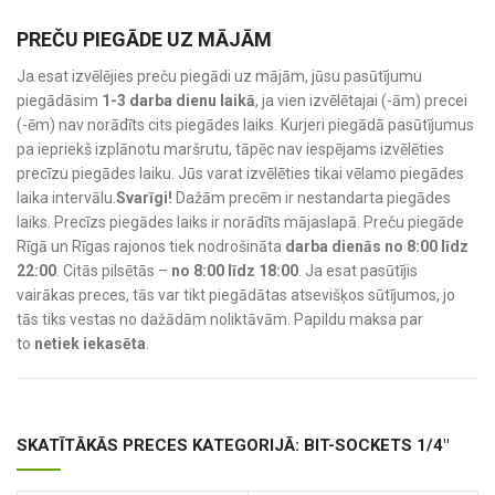
PREČU PIEGĀDE UZ MĀJĀM
Ja esat izvēlējies preču piegādi uz mājām, jūsu pasūtījumu
piegādāsim
1-3 darba dienu laikā
, ja vien izvēlētajai (-ām) precei
(-ēm) nav norādīts cits piegādes laiks. Kurjeri piegādā pasūtījumus
pa iepriekš izplānotu maršrutu, tāpēc nav iespējams izvēlēties
precīzu piegādes laiku. Jūs varat izvēlēties tikai vēlamo piegādes
laika intervālu.
Svarīgi!
Dažām precēm ir nestandarta piegādes
laiks. Precīzs piegādes laiks ir norādīts mājaslapā. Preču piegāde
Rīgā un Rīgas rajonos tiek nodrošināta
darba dienās no 8:00 līdz
22:00
. Citās pilsētās –
no 8:00 līdz 18:00
. Ja esat pasūtījis
vairākas preces, tās var tikt piegādātas atsevišķos sūtījumos, jo
tās tiks vestas no dažādām noliktāvām. Papildu maksa par
to
netiek iekasēta
.
SKATĪTĀKĀS PRECES KATEGORIJĀ: BIT-SOCKETS 1/4"