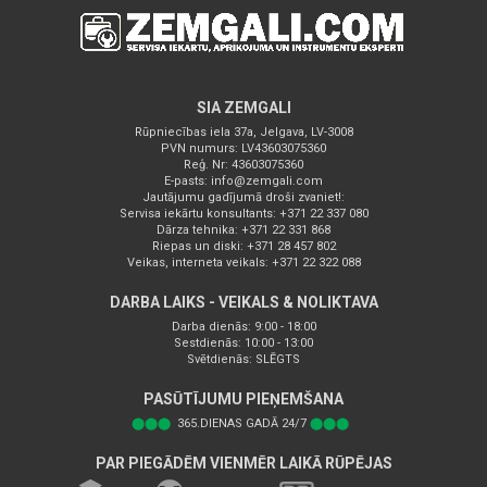
SIA ZEMGALI
Rūpniecības iela 37a, Jelgava, LV-3008
PVN numurs: LV43603075360
Reģ. Nr: 43603075360
E-pasts:
info@zemgali.com
Jautājumu gadījumā droši zvaniet!:
Servisa iekārtu konsultants: +371 22 337 080
Dārza tehnika: +371 22 331 868
Riepas un diski: +371 28 457 802
Veikas, interneta veikals: +371 22 322 088
DARBA LAIKS - VEIKALS & NOLIKTAVA
Darba dienās: 9:00 - 18:00
Sestdienās: 10:00 - 13:00
Svētdienās: SLĒGTS
PASŪTĪJUMU PIEŅEMŠANA
⬤⬤⬤
365.DIENAS GADĀ 24/7
⬤⬤⬤
PAR PIEGĀDĒM VIENMĒR LAIKĀ RŪPĒJAS