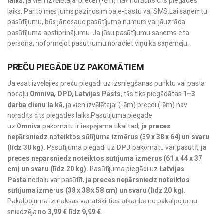
laikā
, ja vien izvēlētajai precei (-ēm) nav norādīts cits piegādes
laiks. Par to mēs jums paziņosim pa e-pastu vai SMS.Lai saņemtu
pasūtījumu, būs jānosauc pasūtījuma numurs vai jāuzrāda
pasūtījuma apstiprinājumu. Ja jūsu pasūtījumu saņems cita
persona, noformējot pasūtījumu norādiet viņu kā saņēmēju.
PREČU PIEGĀDE UZ PAKOMĀTIEM
Ja esat izvēlējies preču piegādi uz izsniegšanas punktu vai pasta
nodaļu
Omniva, DPD, Latvijas Pasts
, tās tiks piegādātas
1–3
darba dienu laikā
, ja vien izvēlētajai (-ām) precei (-ēm) nav
norādīts cits piegādes laiks.Pasūtījuma piegāde
uz
Omniva
pakomātu ir iespējama tikai tad,
ja preces
nepārsniedz noteiktos sūtījuma izmērus (39 x 38 x 64) un svaru
(līdz 30 kg).
Pasūtījuma piegādi uz
DPD
pakomātu var pasūtīt,
ja
preces nepārsniedz noteiktos sūtījuma izmērus (61 x 44 x 37
cm) un svaru (līdz 20 kg).
Pasūtījuma piegādi uz
Latvijas
Pasta
nodaļu var pasūtīt,
ja preces nepārsniedz noteiktos
sūtījuma izmērus (38 x 38 x 58 cm) un svaru (līdz 20 kg).
Pakalpojuma izmaksas var atšķirties atkarībā no pakalpojumu
sniedzēja
no 3,99 € līdz 9,99 €
.