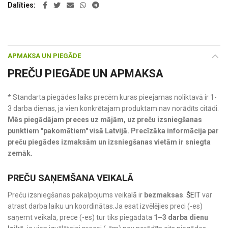
Dalīties
APMAKSA UN PIEGĀDE
PREČU PIEGĀDE UN APMAKSA
* Standarta piegādes laiks precēm kuras pieejamas noliktavā ir 1-
3 darba dienas, ja vien konkrētajam produktam nav norādīts citādi.
Mēs piegādājam preces uz mājām, uz preču izsniegšanas
punktiem "pakomātiem" visā Latvijā. Precīzāka informācija par
preču piegādes izmaksām un izsniegšanas vietām ir sniegta
zemāk.
PREČU SAŅEMŠANA VEIKALĀ
Preču izsniegšanas pakalpojums veikalā ir
bezmaksas
.
ŠEIT
var
atrast darba laiku un koordinātas.Ja esat izvēlējies preci (-es)
saņemt veikalā, prece (-es) tur tiks piegādāta
1–3 darba dienu