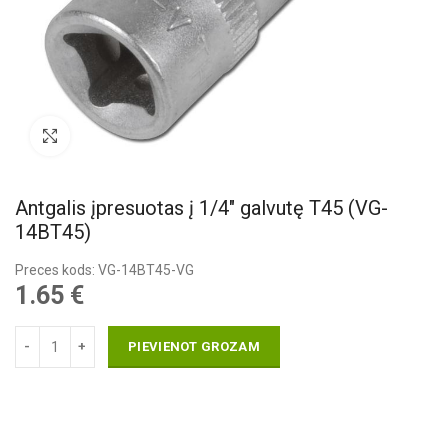
Pietuvināt
Antgalis įpresuotas į 1/4″ galvutę T45 (VG-
14BT45)
Preces kods: VG-14BT45-VG
1.65
€
PIEVIENOT GROZAM