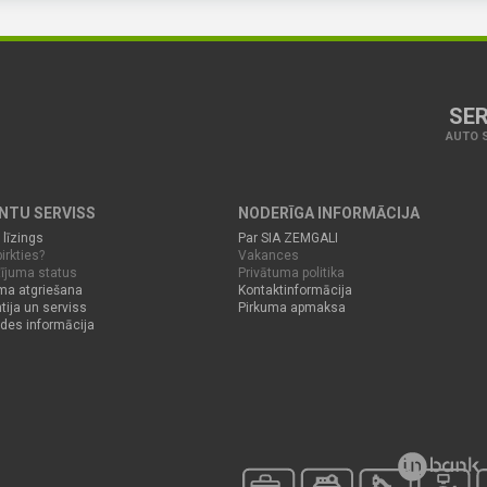
SER
AUTO S
ENTU SERVISS
NODERĪGA INFORMĀCIJA
 līzings
Par SIA ZEMGALI
irkties?
Vakances
ījuma status
Privātuma politika
ma atgriešana
Kontaktinformācija
tija un serviss
Pirkuma apmaksa
des informācija