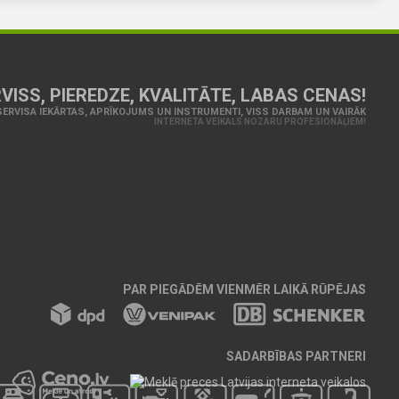
VISS, PIEREDZE, KVALITĀTE, LABAS CENAS!
ERVISA IEKĀRTAS, APRĪKOJUMS UN INSTRUMENTI, VISS DARBAM UN VAIRĀK
INTERNETA VEIKALS NOZARU PROFESIONĀĻIEM!
PAR PIEGĀDĒM VIENMĒR LAIKĀ RŪPĒJAS
SADARBĪBAS PARTNERI