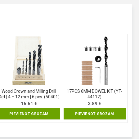
Wood Crown and Milling Drill
17PCS 6MM DOWEL KIT (YT-
Set | 4 – 12 mm | 6 pcs. (50401)
44112)
16.61
€
3.89
€
PIEVIENOT GROZAM
PIEVIENOT GROZAM