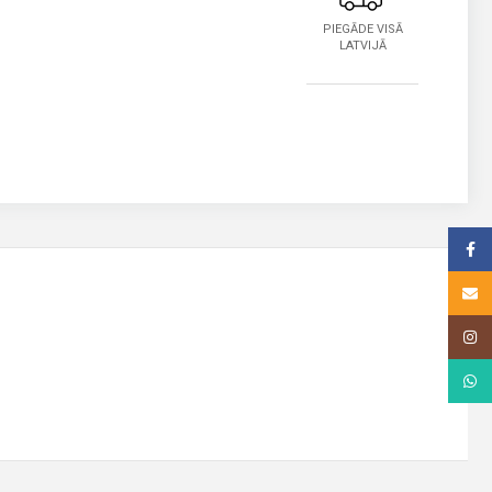
PIEGĀDE VISĀ
LATVIJĀ
Face
Email
Insta
What