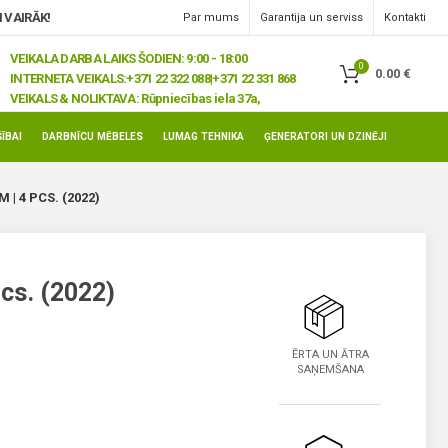
 VAIRĀK!
Par mums
Garantija un serviss
Kontakti
VEIKALA DARBA LAIKS ŠODIEN: 9:00 - 18:00
0
0.00
€
INTERNETA VEIKALS:
+371 22 322 088|+371 22 331 868
VEIKALS & NOLIKTAVA:
Rūpniecības iela 37a,
Jelgava, LV-3008
ĪBAI
DARBNĪCU MĒBELES
LUMAG TEHNIKA
ĢENERATORI UN DZINĒJI
 | 4 PCS. (2022)
pcs. (2022)
ĒRTA UN ĀTRA
SAŅEMŠANA