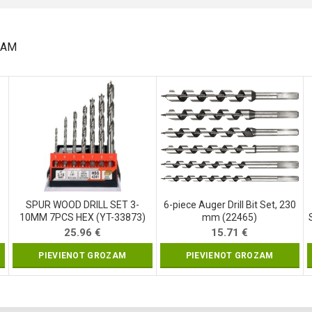
LAM
SPUR WOOD DRILL SET 3-
6-piece Auger Drill Bit Set, 230
10MM 7PCS HEX (YT-33873)
mm (22465)
25.96
€
15.71
€
PIEVIENOT GROZAM
PIEVIENOT GROZAM