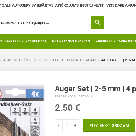
MGALI | AUTOSERVISA IEKĀRTAS, APRĪKOJUMS, INSTRUMENTI, VISS DARBAM UN
SA IEKĀRTAS UN INSTRUMENTI
METINĀŠANAS IEKĀRTAS
APĢĒRBS UN DARBA DROŠ
I, ASMEŅI, FRĒZES
URBJI
URBJI KOKMATERIĀLAM
AUGER SET | 2-5 MM
Auger Set | 2-5 mm | 4 
Preces kods: 2022-VG
2.50
€
PIEVIENOT GROZAM