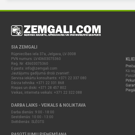
SIA ZEMGALI
Rūpniecības iela 37a, Jelgava, LV-3008
PVN numurs: LV43603075360
KLI
Reģ. Nr: 43603075360
Preču
E-pasts:
info@zemgali.com
Kā iep
Jautājumu gadījumā droši zvaniet!:
Pasūt
Servisa iekārtu konsultants: +371 22 337 080
Pirku
Dārza tehnika: +371 22 331 868
Garan
Riepas un diski: +371 28 457 802
Piegā
Veikas, interneta veikals: +371 22 322 088
DARBA LAIKS - VEIKALS & NOLIKTAVA
Darba dienās: 9:00 - 18:00
Sestdienās: 10:00 - 13:00
Svētdienās: SLĒGTS
PASŪTĪJUMU PIEŅEMŠANA