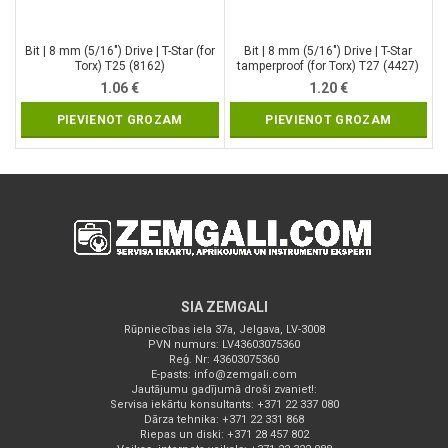
Bit | 8 mm (5/16″) Drive | T-Star (for
Bit | 8 mm (5/16″) Drive | T-Star
Torx) T25 (8162)
tamperproof (for Torx) T27 (4427)
1.06
€
1.20
€
PIEVIENOT GROZAM
PIEVIENOT GROZAM
SIA ZEMGALI
Rūpniecības iela 37a, Jelgava, LV-3008
PVN numurs: LV43603075360
Reģ. Nr: 43603075360
E-pasts:
info@zemgali.com
Jautājumu gadījumā droši zvaniet!:
Servisa iekārtu konsultants: +371 22 337 080
Dārza tehnika: +371 22 331 868
Riepas un diski: +371 28 457 802