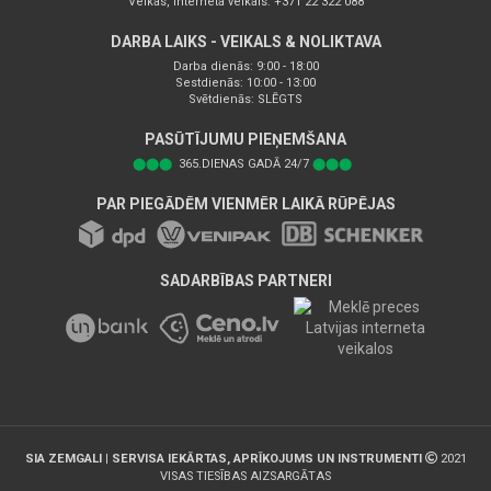
Veikas, interneta veikals: +371 22 322 088
DARBA LAIKS - VEIKALS & NOLIKTAVA
Darba dienās: 9:00 - 18:00
Sestdienās: 10:00 - 13:00
Svētdienās: SLĒGTS
PASŪTĪJUMU PIEŅEMŠANA
⬤⬤⬤
365.DIENAS GADĀ 24/7
⬤⬤⬤
PAR PIEGĀDĒM VIENMĒR LAIKĀ RŪPĒJAS
SADARBĪBAS PARTNERI
SIA ZEMGALI | SERVISA IEKĀRTAS, APRĪKOJUMS UN INSTRUMENTI
2021
VISAS TIESĪBAS AIZSARGĀTAS