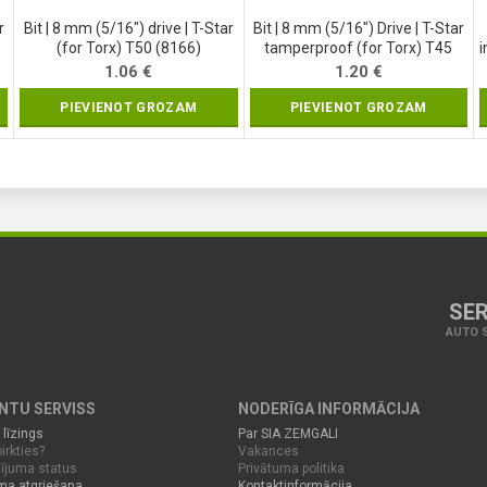
r
Bit | 8 mm (5/16″) drive | T-Star
Bit | 8 mm (5/16″) Drive | T-Star
(for Torx) T50 (8166)
tamperproof (for Torx) T45
(4445)
1.06
€
1.20
€
PIEVIENOT GROZAM
PIEVIENOT GROZAM
SER
AUTO S
ENTU SERVISS
NODERĪGA INFORMĀCIJA
 līzings
Par SIA ZEMGALI
irkties?
Vakances
ījuma status
Privātuma politika
ma atgriešana
Kontaktinformācija