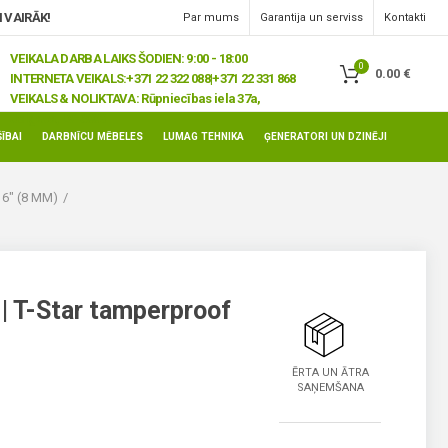
 VAIRĀK!
Par mums
Garantija un serviss
Kontakti
VEIKALA DARBA LAIKS ŠODIEN: 9:00 - 18:00
0
0.00
€
INTERNETA VEIKALS:
+371 22 322 088|+371 22 331 868
VEIKALS & NOLIKTAVA:
Rūpniecības iela 37a,
Jelgava, LV-3008
ĪBAI
DARBNĪCU MĒBELES
LUMAG TEHNIKA
ĢENERATORI UN DZINĒJI
16" (8 MM)
 | T-Star tamperproof
ĒRTA UN ĀTRA
SAŅEMŠANA