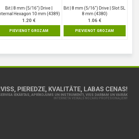
Bit | 8 mm (5/16″) Drive |
Bit | 8 mm (5/16″) Drive | Slot SL
internal Hexagon 10 mm (4389)
8 mm (4380)
1.20
€
1.06
€
PIEVIENOT GROZAM
PIEVIENOT GROZAM
VISS, PIEREDZE, KVALITĀTE, LABAS CENAS!
ERVISA IEKĀRTAS, APRĪKOJUMS UN INSTRUMENTI, VISS DARBAM UN VAIRĀK
INTERNETA VEIKALS NOZARU PROFESIONĀĻIEM!