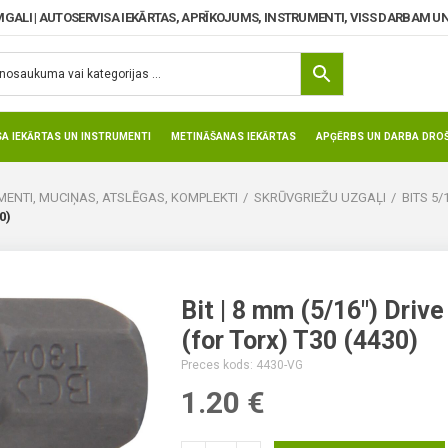
MGALI | AUTOSERVISA IEKĀRTAS, APRĪKOJUMS, INSTRUMENTI, VISS DARBAM UN
SA IEKĀRTAS UN INSTRUMENTI
METINĀŠANAS IEKĀRTAS
APĢĒRBS UN DARBA DROŠ
ENTI, MUCIŅAS, ATSLĒGAS, KOMPLEKTI
SKRŪVGRIEŽU UZGAĻI
BITS 5/
0)
Bit | 8 mm (5/16″) Drive
(for Torx) T30 (4430)
Preces kods: 4430-VG
1.20
€