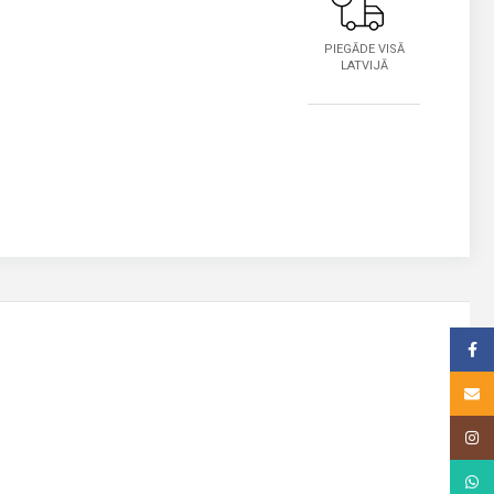
PIEGĀDE VISĀ
LATVIJĀ
Face
Email
Insta
What