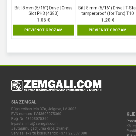
Bit | 8 mm (5/16″) Drive | Cross
Bit | 8 mm (5/16″) Drive | T-Sta
Slot PH3 (4383)
tamperproof (for Torx) T10
(4410)
1.06
€
1.20
€
PIEVIENOT GROZAM
PIEVIENOT GROZAM
SIA ZEMGALI
Rūpniecības iela 37a, Jelgava, LV-3008
PVN numurs: LV43603075360
KLI
Reģ. Nr: 43603075360
Preču
E-pasts:
info@zemgali.com
Kā iep
Jautājumu gadījumā droši zvaniet!:
Pasūt
Servisa iekārtu konsultants: +371 22 337 080
Pirku