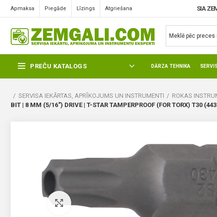
SIA ZE
Apmaksa
Piegāde
Līzings
Atgriešana
PREČU KATALOGS
DĀRZA TEHNIKA
SERVI
SERVISA IEKĀRTAS, APRĪKOJUMS UN INSTRUMENTI
ROKAS INSTRUM
BIT | 8 MM (5/16″) DRIVE | T-STAR TAMPERPROOF (FOR TORX) T30 (443
Pietuvināt