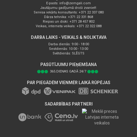
E-pasts:
info@zemgali.com
Jautājumu gadījumā droši zvaniet!:
Servisa iekārtu konsultants: +371 22 337 080
Dārza tehnika: +371 22 331 868
Riepas un diski: +371 28 457 802
Veikas, interneta veikals: +371 22 322 088
DARBA LAIKS - VEIKALS & NOLIKTAVA
Darba dienās: 9:00 - 18:00
Sestdienās: 10:00 - 13:00
Svētdienās: SLĒGTS
PASŪTĪJUMU PIEŅEMŠANA
⬤⬤⬤
365.DIENAS GADĀ 24/7
⬤⬤⬤
PAR PIEGĀDĒM VIENMĒR LAIKĀ RŪPĒJAS
SADARBĪBAS PARTNERI