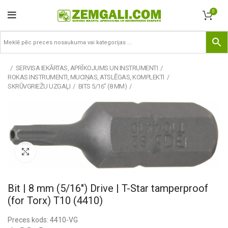
0
SERVISA IEKĀRTAS, APRĪKOJUMS UN INSTRUMENTI
ROKAS INSTRUMENTI, MUCIŅAS, ATSLĒGAS, KOMPLEKTI
SKRŪVGRIEŽU UZGAĻI
BITS 5/16" (8 MM)
Pietuvināt
Bit | 8 mm (5/16″) Drive | T-Star tamperproof
(for Torx) T10 (4410)
Preces kods: 4410-VG