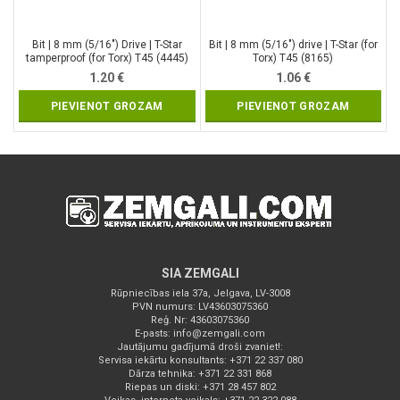
Bit | 8 mm (5/16″) Drive | T-Star
Bit | 8 mm (5/16″) drive | T-Star (for
tamperproof (for Torx) T45 (4445)
Torx) T45 (8165)
1.20
€
1.06
€
PIEVIENOT GROZAM
PIEVIENOT GROZAM
SIA ZEMGALI
Rūpniecības iela 37a, Jelgava, LV-3008
PVN numurs: LV43603075360
Reģ. Nr: 43603075360
E-pasts:
info@zemgali.com
Jautājumu gadījumā droši zvaniet!:
Servisa iekārtu konsultants: +371 22 337 080
Dārza tehnika: +371 22 331 868
Riepas un diski: +371 28 457 802