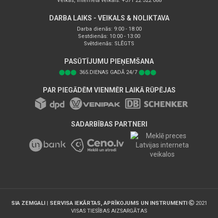
Veikas, interneta veikals: +371 22 322 088
DARBA LAIKS - VEIKALS & NOLIKTAVA
Darba dienās: 9:00 - 18:00
Sestdienās: 10:00 - 13:00
Svētdienās: SLĒGTS
PASŪTĪJUMU PIEŅEMŠANA
⬤⬤⬤
365.DIENAS GADĀ 24/7
⬤⬤⬤
PAR PIEGĀDĒM VIENMĒR LAIKĀ RŪPĒJAS
SADARBĪBAS PARTNERI
SIA ZEMGALI | SERVISA IEKĀRTAS, APRĪKOJUMS UN INSTRUMENTI
2021
VISAS TIESĪBAS AIZSARGĀTAS