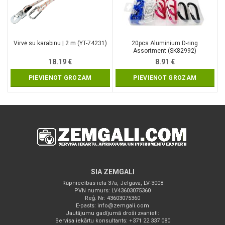
Virvė su karabinu | 2 m (YT-74231)
20pcs Aluminium D-ring
Assortment (SK82992)
18.19
€
8.91
€
PIEVIENOT GROZAM
PIEVIENOT GROZAM
SIA ZEMGALI
Rūpniecības iela 37a, Jelgava, LV-3008
PVN numurs: LV43603075360
Reģ. Nr: 43603075360
E-pasts:
info@zemgali.com
Jautājumu gadījumā droši zvaniet!:
Servisa iekārtu konsultants: +371 22 337 080