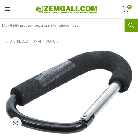
0
SIKPRECES
SNAP HOOKS
Pietuvināt