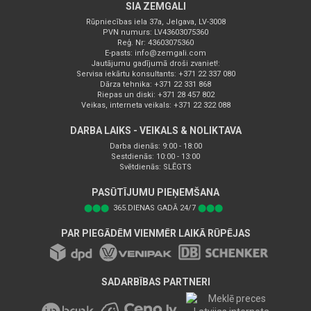
SIA ZEMGALI
Rūpniecības iela 37a, Jelgava, LV-3008
PVN numurs: LV43603075360
Reģ. Nr: 43603075360
E-pasts:
info@zemgali.com
Jautājumu gadījumā droši zvaniet!:
Servisa iekārtu konsultants: +371 22 337 080
Dārza tehnika: +371 22 331 868
Riepas un diski: +371 28 457 802
Veikas, interneta veikals: +371 22 322 088
DARBA LAIKS - VEIKALS & NOLIKTAVA
Darba dienās: 9:00 - 18:00
Sestdienās: 10:00 - 13:00
Svētdienās: SLĒGTS
PASŪTĪJUMU PIEŅEMŠANA
⬤⬤⬤
365.DIENAS GADĀ 24/7
⬤⬤⬤
PAR PIEGĀDĒM VIENMĒR LAIKĀ RŪPĒJAS
SADARBĪBAS PARTNERI