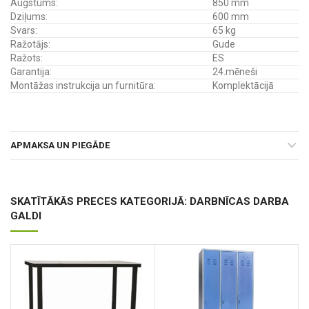
Augstums:
850 mm
Dziļums:
600 mm
Svars:
65 kg
Ražotājs:
Gude
Ražots:
ES
Garantija:
24.mēneši
Montāžas instrukcija un furnitūra:
Komplektācijā
APMAKSA UN PIEGĀDE
SKATĪTĀKĀS PRECES KATEGORIJĀ: DARBNĪCAS DARBA
GALDI