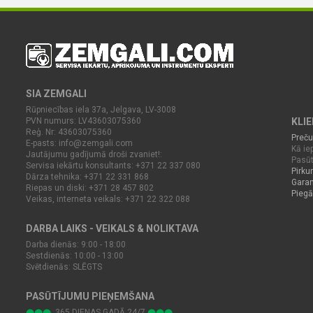
SIA ZEMGALI
Rūpniecības iela 37a, Jelgava, LV-3008
PVN numurs: LV43603075360
KLI
Reģ. Nr: 43603075360
Preču
E-pasts:
info@zemgali.com
Kā iep
Jautājumu gadījumā droši zvaniet!:
Pasūt
Servisa iekārtu konsultants: +371 22 337 080
Pirku
Dārza tehnika: +371 22 331 868
Garan
Riepas un diski: +371 28 457 802
Piegā
Veikas, interneta veikals: +371 22 322 088
DARBA LAIKS - VEIKALS & NOLIKTAVA
Darba dienās: 9:00 - 18:00
Sestdienās: 10:00 - 13:00
Svētdienās: SLĒGTS
PASŪTĪJUMU PIEŅEMŠANA
365.DIENAS GADĀ 24/7
⬤⬤⬤
⬤⬤⬤