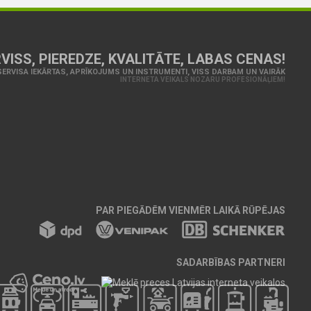
VISS, PIEREDZE, KVALITĀTE, LABAS CENAS!
ERVISA IEKĀRTAS, APRĪKOJUMS UN INSTRUMENTI, VISS DARBAM UN VAIRĀK
INTERNETA VEIKALS NOZARU PROFESIONĀĻIEM!
PAR PIEGĀDĒM VIENMĒR LAIKĀ RŪPĒJAS
SADARBĪBAS PARTNERI