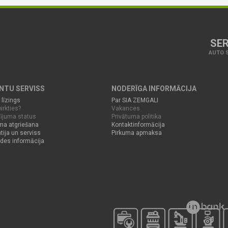
SER
AUTO S
ENTU SERVISS
NODERĪGA INFORMĀCIJA
 līzings
Par SIA ZEMGALI
irkties?
Vakances
ījuma status
Privātuma politika
ma atgriešana
Kontaktinformācija
tija un serviss
Pirkuma apmaksa
des informācija