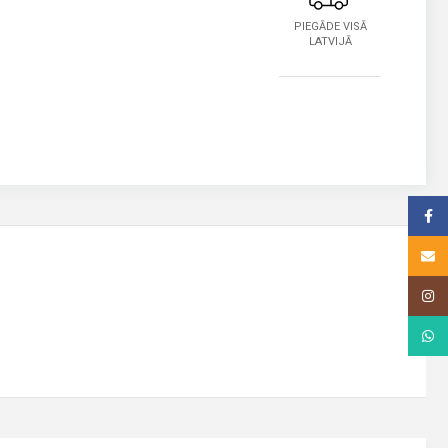
PIEGĀDE VISĀ
LATVIJĀ
Face
Email
Insta
What