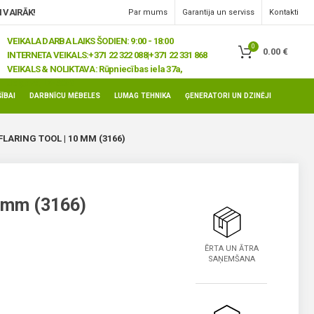
 VAIRĀK!
Par mums
Garantija un serviss
Kontakti
VEIKALA DARBA LAIKS ŠODIEN: 9:00 - 18:00
0
0.00
€
INTERNETA VEIKALS:
+371 22 322 088|+371 22 331 868
VEIKALS & NOLIKTAVA:
Rūpniecības iela 37a,
Jelgava, LV-3008
ĪBAI
DARBNĪCU MĒBELES
LUMAG TEHNIKA
ĢENERATORI UN DZINĒJI
 FLARING TOOL | 10 MM (3166)
0 mm (3166)
ĒRTA UN ĀTRA
SAŅEMŠANA