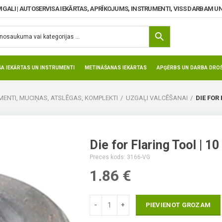
MGALI | AUTOSERVISA IEKĀRTAS, APRĪKOJUMS, INSTRUMENTI, VISS DARBAM UN
SA IEKĀRTAS UN INSTRUMENTI
METINĀŠANAS IEKĀRTAS
APĢĒRBS UN DARBA DROŠ
ENTI, MUCIŅAS, ATSLĒGAS, KOMPLEKTI
UZGAĻI VALCĒŠANAI
DIE FOR
Die for Flaring Tool | 1
Preces kods: 3166-VG
1.86
€
PIEVIENOT GROZAM