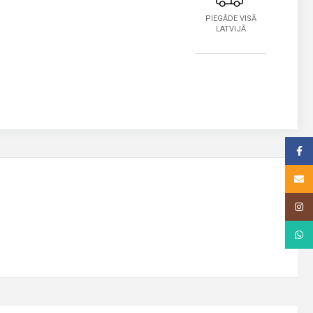
PIEGĀDE VISĀ
LATVIJĀ
Face
Email
Insta
What