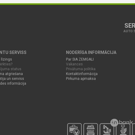
SER
AUTO S
ENTU SERVISS
NODERĪGA INFORMĀCIJA
 līzings
Par SIA ZEMGALI
irkties?
Vakances
ījuma status
Privātuma politika
ma atgriešana
Kontaktinformācija
tija un serviss
Pirkuma apmaksa
des informācija