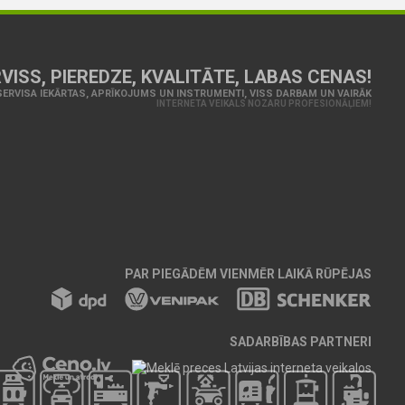
VISS, PIEREDZE, KVALITĀTE, LABAS CENAS!
ERVISA IEKĀRTAS, APRĪKOJUMS UN INSTRUMENTI, VISS DARBAM UN VAIRĀK
INTERNETA VEIKALS NOZARU PROFESIONĀĻIEM!
PAR PIEGĀDĒM VIENMĒR LAIKĀ RŪPĒJAS
SADARBĪBAS PARTNERI