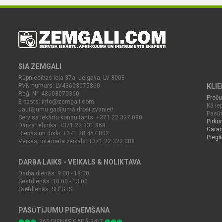
SIA ZEMGALI
Rūpniecības iela 37a, Jelgava, LV-3008
PVN numurs: LV43603075360
KLI
Reģ. Nr: 43603075360
Preču
E-pasts:
info@zemgali.com
Kā iep
Jautājumu gadījumā droši zvaniet!:
Pasūt
Servisa iekārtu konsultants: +371 22 337 080
Pirku
Dārza tehnika: +371 22 331 868
Garan
Riepas un diski: +371 28 457 802
Piegā
Veikas, interneta veikals: +371 22 322 088
DARBA LAIKS - VEIKALS & NOLIKTAVA
Darba dienās: 9:00 - 18:00
Sestdienās: 10:00 - 13:00
Svētdienās: SLĒGTS
PASŪTĪJUMU PIEŅEMŠANA
365.DIENAS GADĀ 24/7
⬤⬤⬤
⬤⬤⬤