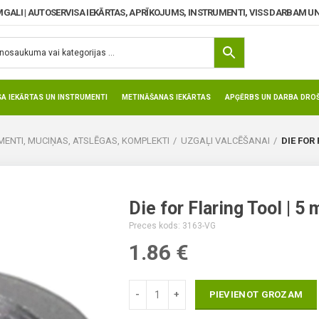
MGALI | AUTOSERVISA IEKĀRTAS, APRĪKOJUMS, INSTRUMENTI, VISS DARBAM UN
SA IEKĀRTAS UN INSTRUMENTI
METINĀŠANAS IEKĀRTAS
APĢĒRBS UN DARBA DROŠ
ENTI, MUCIŅAS, ATSLĒGAS, KOMPLEKTI
UZGAĻI VALCĒŠANAI
DIE FOR 
Die for Flaring Tool | 5
Preces kods: 3163-VG
1.86
€
PIEVIENOT GROZAM