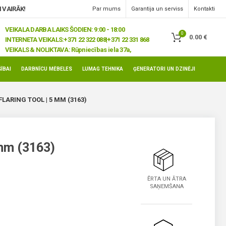
 VAIRĀK!
Par mums
Garantija un serviss
Kontakti
VEIKALA DARBA LAIKS ŠODIEN: 9:00 - 18:00
0
0.00
€
INTERNETA VEIKALS:
+371 22 322 088|+371 22 331 868
VEIKALS & NOLIKTAVA:
Rūpniecības iela 37a,
Jelgava, LV-3008
ĪBAI
DARBNĪCU MĒBELES
LUMAG TEHNIKA
ĢENERATORI UN DZINĒJI
FLARING TOOL | 5 MM (3163)
 mm (3163)
ĒRTA UN ĀTRA
SAŅEMŠANA