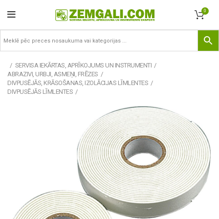
0
SERVISA IEKĀRTAS, APRĪKOJUMS UN INSTRUMENTI
ABRAZIVI, URBJI, ASMEŅI, FRĒZES
DIVPUSĒJĀS, KRĀSOŠANAS, IZOLĀCIJAS LĪMLENTES
DIVPUSĒJĀS LĪMLENTES