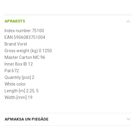
APRAKSTS
Index number 75100
EAN 5906083751004
Brand Vorel
Gross weight (kg) 0.1250
Master Carton MC 96
Inner Box IB 12
Pal 672
Quantity [pcs] 2
White color
Length [m] 2.25, 5
Width [mm] 19
APMAKSA UN PIEGĀDE