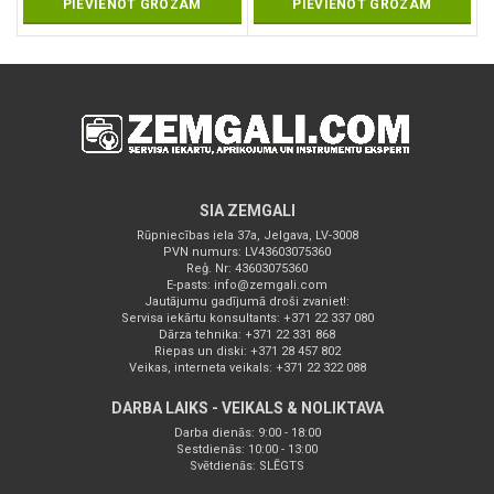
PIEVIENOT GROZAM
PIEVIENOT GROZAM
SIA ZEMGALI
Rūpniecības iela 37a, Jelgava, LV-3008
PVN numurs: LV43603075360
Reģ. Nr: 43603075360
E-pasts:
info@zemgali.com
Jautājumu gadījumā droši zvaniet!:
Servisa iekārtu konsultants: +371 22 337 080
Dārza tehnika: +371 22 331 868
Riepas un diski: +371 28 457 802
Veikas, interneta veikals: +371 22 322 088
DARBA LAIKS - VEIKALS & NOLIKTAVA
Darba dienās: 9:00 - 18:00
Sestdienās: 10:00 - 13:00
Svētdienās: SLĒGTS