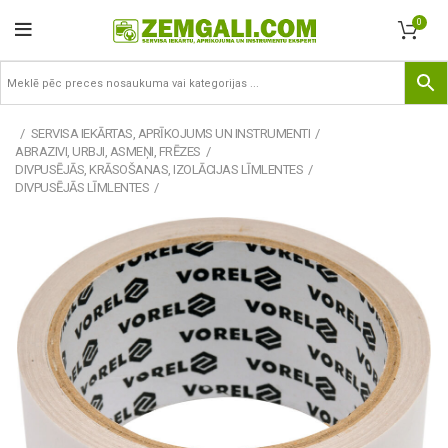
0
SERVISA IEKĀRTAS, APRĪKOJUMS UN INSTRUMENTI
ABRAZIVI, URBJI, ASMEŅI, FRĒZES
DIVPUSĒJĀS, KRĀSOŠANAS, IZOLĀCIJAS LĪMLENTES
DIVPUSĒJĀS LĪMLENTES