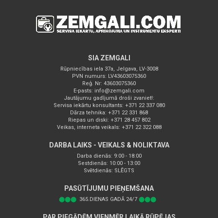
SIA ZEMGALI
Rūpniecības iela 37a, Jelgava, LV-3008
PVN numurs: LV43603075360
Reģ. Nr: 43603075360
E-pasts:
info@zemgali.com
Jautājumu gadījumā droši zvaniet!:
Servisa iekārtu konsultants: +371 22 337 080
Dārza tehnika: +371 22 331 868
Riepas un diski: +371 28 457 802
Veikas, interneta veikals: +371 22 322 088
DARBA LAIKS - VEIKALS & NOLIKTAVA
Darba dienās: 9:00 - 18:00
Sestdienās: 10:00 - 13:00
Svētdienās: SLĒGTS
PASŪTĪJUMU PIEŅEMŠANA
⬤⬤⬤
365.DIENAS GADĀ 24/7
⬤⬤⬤
PAR PIEGĀDĒM VIENMĒR LAIKĀ RŪPĒJAS