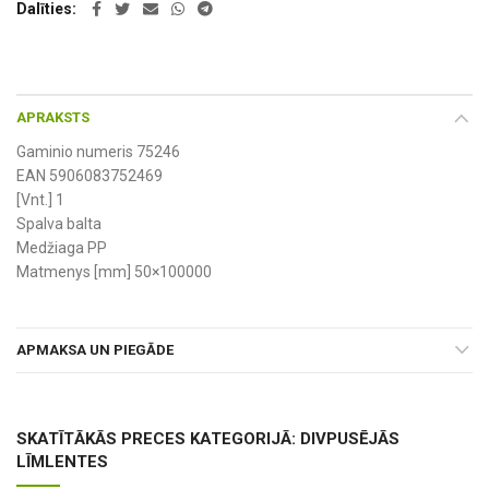
Dalīties
APRAKSTS
Gaminio numeris 75246
EAN 5906083752469
[Vnt.] 1
Spalva balta
Medžiaga PP
Matmenys [mm] 50×100000
APMAKSA UN PIEGĀDE
SKATĪTĀKĀS PRECES KATEGORIJĀ: DIVPUSĒJĀS
LĪMLENTES