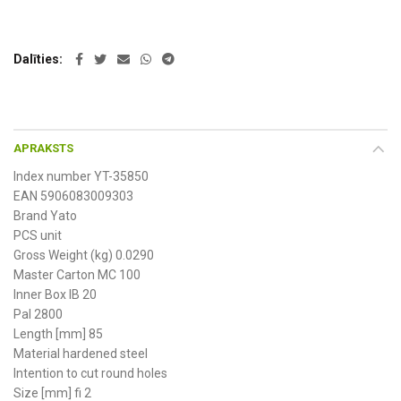
Dalīties
APRAKSTS
Index number YT-35850
EAN 5906083009303
Brand Yato
PCS unit
Gross Weight (kg) 0.0290
Master Carton MC 100
Inner Box IB 20
Pal 2800
Length [mm] 85
Material hardened steel
Intention to cut round holes
Size [mm] fi 2