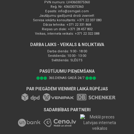
PVN numurs: LV43603075360
Reģ. Nr: 43603075360
E-pasts:
info@zemgali.com
Jautājumu gadījumā droši zvaniet!:
Servisa iekārtu konsultants: +371 22 337 080
Dārza tehnika: +371 22 331 868
Riepas un diski: +371 28 457 802
Veikas, interneta veikals: +371 22 322 088
DARBA LAIKS - VEIKALS & NOLIKTAVA
Darba dienās: 9:00 - 18:00
Sestdienās: 10:00 - 13:00
Svētdienās: SLĒGTS
PASŪTĪJUMU PIEŅEMŠANA
⬤⬤⬤
365.DIENAS GADĀ 24/7
⬤⬤⬤
PAR PIEGĀDĒM VIENMĒR LAIKĀ RŪPĒJAS
SADARBĪBAS PARTNERI