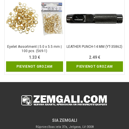
Eyelet Assortment | 5.0 x 5.5 mm |
LEATHER PUNCH-14 MM (YT-35862)
100 pcs. (569-1)
1.33
€
2.49
€
PIEVIENOT GROZAM
PIEVIENOT GROZAM
SIA ZEMGALI
Rūpniecības iela 37a, Jelgava, LV-3008