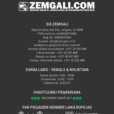
SIA ZEMGALI
Rūpniecības iela 37a, Jelgava, LV-3008
PVN numurs: LV43603075360
Reģ. Nr: 43603075360
E-pasts:
info@zemgali.com
Jautājumu gadījumā droši zvaniet!:
Servisa iekārtu konsultants: +371 22 337 080
Dārza tehnika: +371 22 331 868
Riepas un diski: +371 28 457 802
Veikas, interneta veikals: +371 22 322 088
DARBA LAIKS - VEIKALS & NOLIKTAVA
Darba dienās: 9:00 - 18:00
Sestdienās: 10:00 - 13:00
Svētdienās: SLĒGTS
PASŪTĪJUMU PIEŅEMŠANA
⬤⬤⬤
365.DIENAS GADĀ 24/7
⬤⬤⬤
PAR PIEGĀDĒM VIENMĒR LAIKĀ RŪPĒJAS