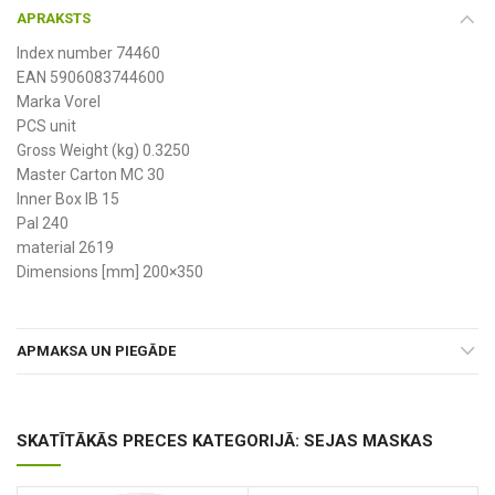
APRAKSTS
Index number 74460
EAN 5906083744600
Marka Vorel
PCS unit
Gross Weight (kg) 0.3250
Master Carton MC 30
Inner Box IB 15
Pal 240
material 2619
Dimensions [mm] 200×350
APMAKSA UN PIEGĀDE
SKATĪTĀKĀS PRECES KATEGORIJĀ: SEJAS MASKAS