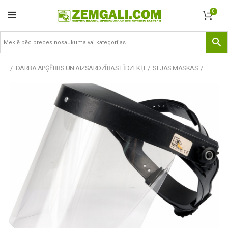
0
DARBA APĢĒRBS UN AIZSARDZĪBAS LĪDZEKĻI
SEJAS MASKAS