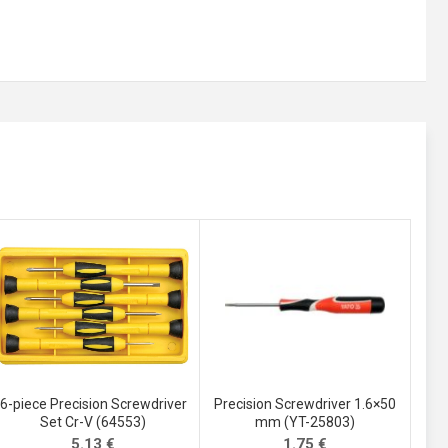
6-piece Precision Screwdriver
Precision Screwdriver 1.6×50
Set Cr-V (64553)
mm (YT-25803)
5.13
€
1.75
€