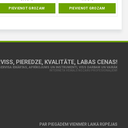
PIEVIENOT GROZAM
PIEVIENOT GROZAM
VISS, PIEREDZE, KVALITĀTE, LABAS CENAS!
ERVISA IEKĀRTAS, APRĪKOJUMS UN INSTRUMENTI, VISS DARBAM UN VAIRĀK
INTERNETA VEIKALS NOZARU PROFESIONĀĻIEM!
PAR PIEGĀDĒM VIENMĒR LAIKĀ RŪPĒJAS