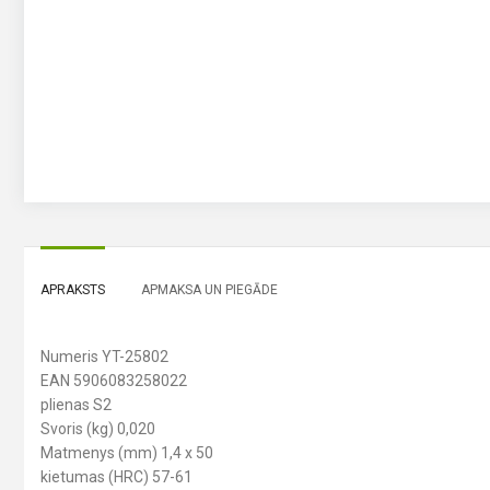
APRAKSTS
APMAKSA UN PIEGĀDE
Numeris YT-25802
EAN 5906083258022
plienas S2
Svoris (kg) 0,020
Matmenys (mm) 1,4 x 50
kietumas (HRC) 57-61