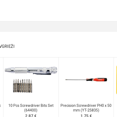
VGRIEŽI
x
10 Pcs Screwdriver Bits Set
Precision Screwdriver PH0 x 50
(64400)
mm (YT-25835)
2.87
€
1.75
€