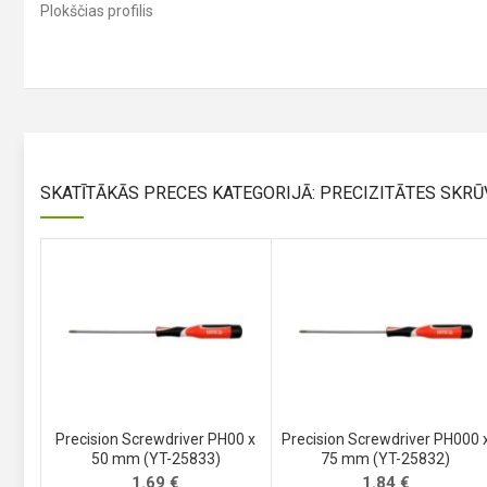
Plokščias profilis
SKATĪTĀKĀS PRECES KATEGORIJĀ: PRECIZITĀTES SKRŪ
Precision Screwdriver PH00 x
Precision Screwdriver PH000 
50 mm (YT-25833)
75 mm (YT-25832)
1.69
€
1.84
€