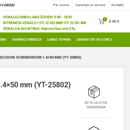
 VAIRĀK!
Par mums
Garantija un serviss
Kontakti
VEIKALA DARBA LAIKS ŠODIEN: 9:00 - 18:00
0
0.00
€
INTERNETA VEIKALS:
+371 22 322 088|+371 22 331 868
VEIKALS & NOLIKTAVA:
Rūpniecības iela 37a,
Jelgava, LV-3008
ĪBAI
DARBNĪCU MĒBELES
LUMAG TEHNIKA
ĢENERATORI UN DZINĒJI
ECISION SCREWDRIVER 1.4×50 MM (YT-25802)
 1.4×50 mm (YT-25802)
ĒRTA UN ĀTRA
SAŅEMŠANA