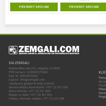
PIEVIENOT GROZAM
PIEVIENOT GROZAM
SIA ZEMGALI
Rūpniecības iela 37a, Jelgava, LV-3008
PVN numurs: LV43603075360
KLI
Reģ. Nr: 43603075360
Preču
E-pasts:
info@zemgali.com
Kā iep
Jautājumu gadījumā droši zvaniet!:
Pasūt
Servisa iekārtu konsultants: +371 22 337 080
Pirku
Dārza tehnika: +371 22 331 868
Garan
Riepas un diski: +371 28 457 802
Piegā
Veikas, interneta veikals: +371 22 322 088