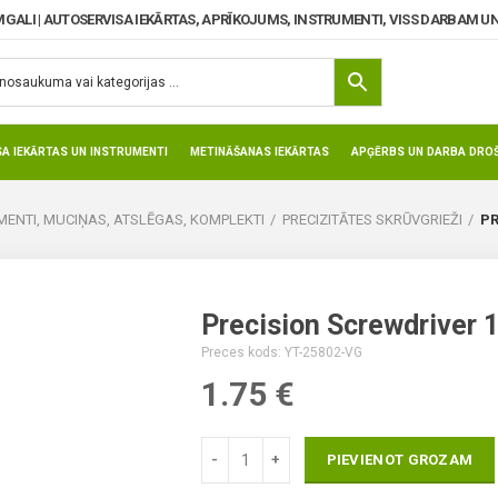
MGALI | AUTOSERVISA IEKĀRTAS, APRĪKOJUMS, INSTRUMENTI, VISS DARBAM UN
SA IEKĀRTAS UN INSTRUMENTI
METINĀŠANAS IEKĀRTAS
APĢĒRBS UN DARBA DROŠ
ENTI, MUCIŅAS, ATSLĒGAS, KOMPLEKTI
PRECIZITĀTES SKRŪVGRIEŽI
PR
Precision Screwdriver
Preces kods: YT-25802-VG
1.75
€
PIEVIENOT GROZAM