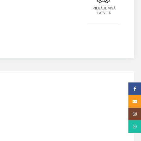
PIEGĀDE VISĀ
LATVIJĀ
Face
Email
Insta
What