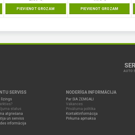
PIEVIENOT GROZAM
PIEVIENOT GROZAM
SER
AUTO S
ENTU SERVISS
NODERĪGA INFORMĀCIJA
 līzings
Par SIA ZEMGALI
irkties?
Vakances
ījuma status
Privātuma politika
ma atgriešana
Kontaktinformācija
tija un serviss
Pirkuma apmaksa
des informācija