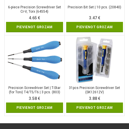
6-piece Precision Screwdriver Set
Precision Bit Set | 10 pcs. (20840)
Cr-V, Torx (64554)
4.65
€
3.47
€
PIEVIENOT GROZAM
PIEVIENOT GROZAM
Precision Screwdriver Set | T-Star
31pcs Precision Screwdriver Set
(for Torx) T4/T5/T6 | 3 pcs. (803)
(SK12612V)
3.58
€
3.88
€
PIEVIENOT GROZAM
PIEVIENOT GROZAM