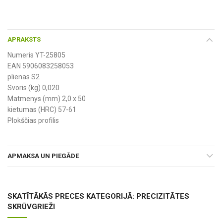
APRAKSTS
Numeris YT-25805
EAN 5906083258053
plienas S2
Svoris (kg) 0,020
Matmenys (mm) 2,0 x 50
kietumas (HRC) 57-61
Plokščias profilis
APMAKSA UN PIEGĀDE
SKATĪTĀKĀS PRECES KATEGORIJĀ: PRECIZITĀTES
SKRŪVGRIEŽI