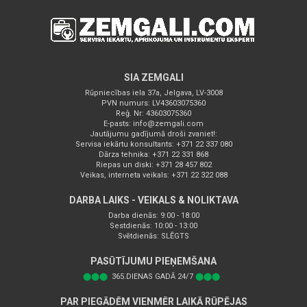
SIA ZEMGALI
Rūpniecības iela 37a, Jelgava, LV-3008
PVN numurs: LV43603075360
Reģ. Nr: 43603075360
E-pasts:
info@zemgali.com
Jautājumu gadījumā droši zvaniet!:
Servisa iekārtu konsultants: +371 22 337 080
Dārza tehnika: +371 22 331 868
Riepas un diski: +371 28 457 802
Veikas, interneta veikals: +371 22 322 088
DARBA LAIKS - VEIKALS & NOLIKTAVA
Darba dienās: 9:00 - 18:00
Sestdienās: 10:00 - 13:00
Svētdienās: SLĒGTS
PASŪTĪJUMU PIEŅEMŠANA
⬤⬤⬤
365.DIENAS GADĀ 24/7
⬤⬤⬤
PAR PIEGĀDĒM VIENMĒR LAIKĀ RŪPĒJAS