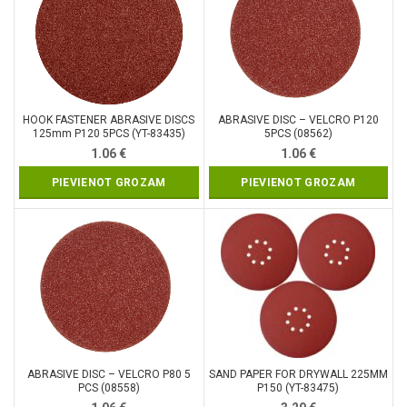
HOOK FASTENER ABRASIVE DISCS
ABRASIVE DISC – VELCRO P120
125mm P120 5PCS (YT-83435)
5PCS (08562)
1.06
€
1.06
€
PIEVIENOT GROZAM
PIEVIENOT GROZAM
ABRASIVE DISC – VELCRO P80 5
SAND PAPER FOR DRYWALL 225MM
PCS (08558)
P150 (YT-83475)