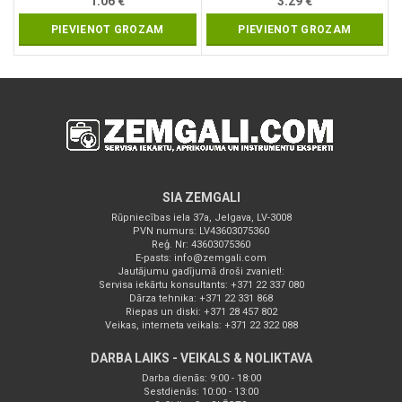
1.06
€
3.29
€
PIEVIENOT GROZAM
PIEVIENOT GROZAM
SIA ZEMGALI
Rūpniecības iela 37a, Jelgava, LV-3008
PVN numurs: LV43603075360
Reģ. Nr: 43603075360
E-pasts:
info@zemgali.com
Jautājumu gadījumā droši zvaniet!:
Servisa iekārtu konsultants: +371 22 337 080
Dārza tehnika: +371 22 331 868
Riepas un diski: +371 28 457 802
Veikas, interneta veikals: +371 22 322 088
DARBA LAIKS - VEIKALS & NOLIKTAVA
Darba dienās: 9:00 - 18:00
Sestdienās: 10:00 - 13:00