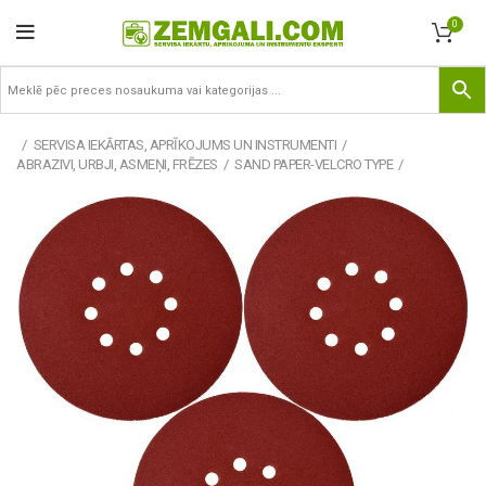
0
SERVISA IEKĀRTAS, APRĪKOJUMS UN INSTRUMENTI
ABRAZIVI, URBJI, ASMEŅI, FRĒZES
SAND PAPER-VELCRO TYPE