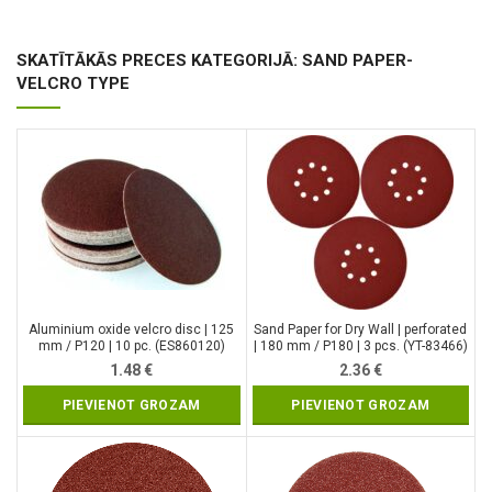
SKATĪTĀKĀS PRECES KATEGORIJĀ: SAND PAPER-
VELCRO TYPE
Aluminium oxide velcro disc | 125
Sand Paper for Dry Wall | perforated
mm / P120 | 10 pc. (ES860120)
| 180 mm / P180 | 3 pcs. (YT-83466)
1.48
€
2.36
€
PIEVIENOT GROZAM
PIEVIENOT GROZAM