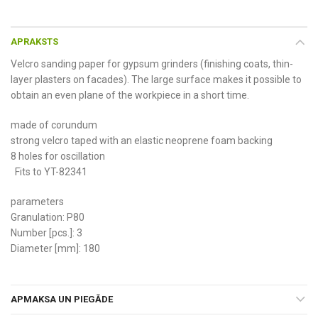
APRAKSTS
Velcro sanding paper for gypsum grinders (finishing coats, thin-
layer plasters on facades). The large surface makes it possible to
obtain an even plane of the workpiece in a short time.
made of corundum
strong velcro taped with an elastic neoprene foam backing
8 holes for oscillation
Fits to YT-82341
parameters
Granulation: P80
Number [pcs.]: 3
Diameter [mm]: 180
APMAKSA UN PIEGĀDE