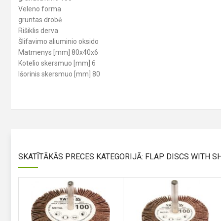
Veleno forma
gruntas drobė
Rišiklis derva
Šlifavimo aliuminio oksido
Matmenys [mm] 80x40x6
Kotelio skersmuo [mm] 6
Išorinis skersmuo [mm] 80
SKATĪTĀKĀS PRECES KATEGORIJĀ: FLAP DISCS WITH S