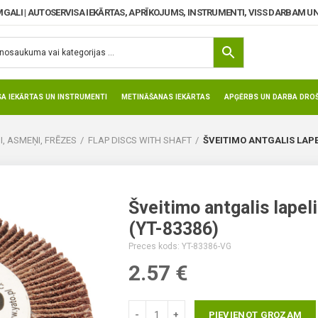
MGALI | AUTOSERVISA IEKĀRTAS, APRĪKOJUMS, INSTRUMENTI, VISS DARBAM UN
SA IEKĀRTAS UN INSTRUMENTI
METINĀŠANAS IEKĀRTAS
APĢĒRBS UN DARBA DROŠ
I, ASMEŅI, FRĒZES
FLAP DISCS WITH SHAFT
ŠVEITIMO ANTGALIS LAPEL
Šveitimo antgalis lapel
(YT-83386)
Preces kods: YT-83386-VG
2.57
€
PIEVIENOT GROZAM