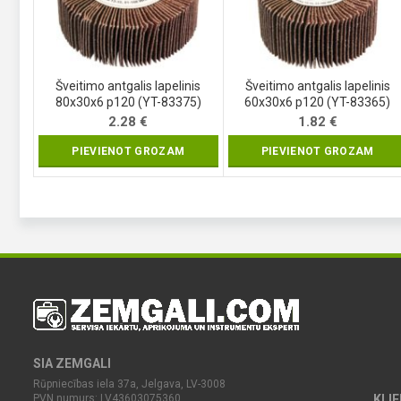
Šveitimo antgalis lapelinis
Šveitimo antgalis lapelinis
80x30x6 p120 (YT-83375)
60x30x6 p120 (YT-83365)
2.28
€
1.82
€
PIEVIENOT GROZAM
PIEVIENOT GROZAM
SIA ZEMGALI
Rūpniecības iela 37a, Jelgava, LV-3008
PVN numurs: LV43603075360
KLI