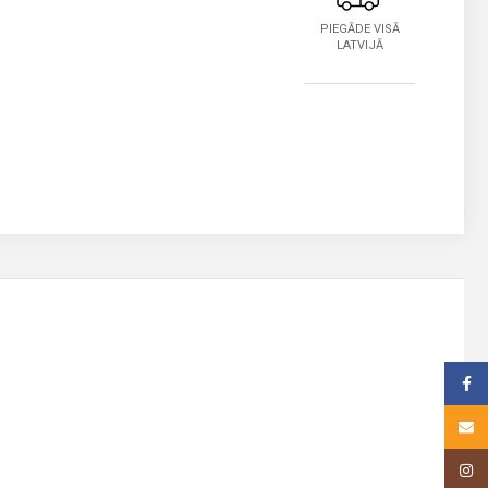
PIEGĀDE VISĀ
LATVIJĀ
Face
Email
Insta