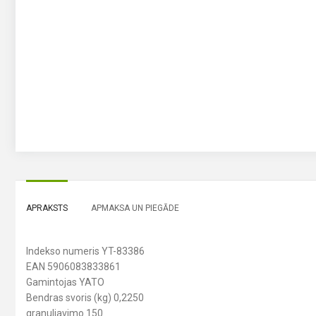
APRAKSTS
APMAKSA UN PIEGĀDE
Indekso numeris YT-83386
EAN 5906083833861
Gamintojas YATO
Bendras svoris (kg) 0,2250
granuliavimo 150