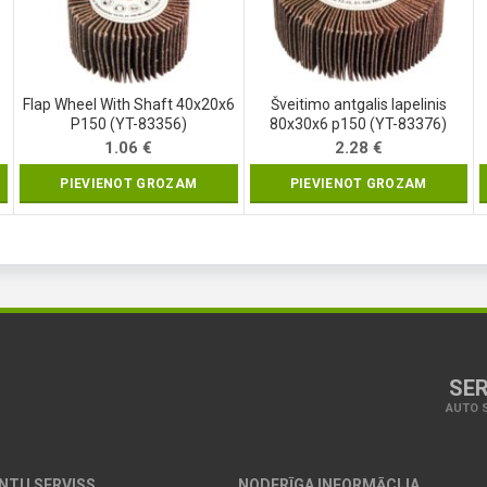
Flap Wheel With Shaft 40x20x6
Šveitimo antgalis lapelinis
P150 (YT-83356)
80x30x6 p150 (YT-83376)
1.06
€
2.28
€
PIEVIENOT GROZAM
PIEVIENOT GROZAM
SER
AUTO S
ENTU SERVISS
NODERĪGA INFORMĀCIJA