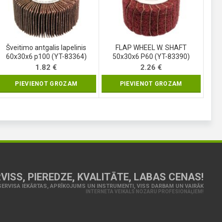
Šveitimo antgalis lapelinis
FLAP WHEEL W. SHAFT
60x30x6 p100 (YT-83364)
50x30x6 P60 (YT-83390)
1.82
€
2.26
€
PIEVIENOT GROZAM
PIEVIENOT GROZAM
VISS, PIEREDZE, KVALITĀTE, LABAS CENAS!
ERVISA IEKĀRTAS, APRĪKOJUMS UN INSTRUMENTI, VISS DARBAM UN VAIRĀK
INTERNETA VEIKALS NOZARU PROFESIONĀĻIEM!