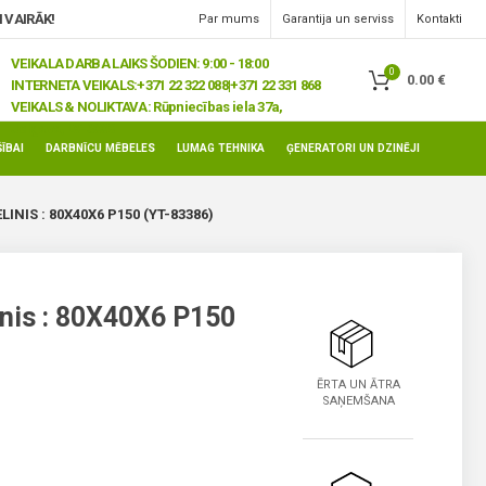
 VAIRĀK!
Par mums
Garantija un serviss
Kontakti
VEIKALA DARBA LAIKS ŠODIEN: 9:00 - 18:00
0
0.00
€
INTERNETA VEIKALS:
+371 22 322 088|+371 22 331 868
VEIKALS & NOLIKTAVA:
Rūpniecības iela 37a,
Jelgava, LV-3008
ĪBAI
DARBNĪCU MĒBELES
LUMAG TEHNIKA
ĢENERATORI UN DZINĒJI
INIS : 80X40X6 P150 (YT-83386)
inis : 80X40X6 P150
ĒRTA UN ĀTRA
SAŅEMŠANA