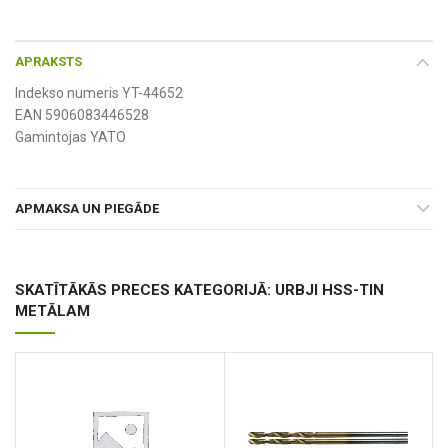
APRAKSTS
Indekso numeris YT-44652
EAN 5906083446528
Gamintojas YATO
APMAKSA UN PIEGĀDE
SKATĪTĀKĀS PRECES KATEGORIJĀ: URBJI HSS-TIN
METĀLAM