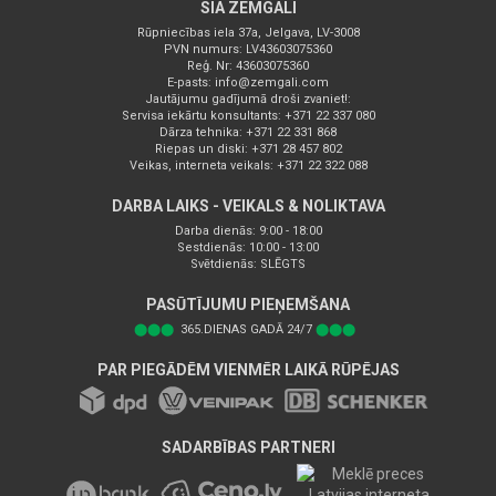
SIA ZEMGALI
Rūpniecības iela 37a, Jelgava, LV-3008
PVN numurs: LV43603075360
Reģ. Nr: 43603075360
E-pasts:
info@zemgali.com
Jautājumu gadījumā droši zvaniet!:
Servisa iekārtu konsultants: +371 22 337 080
Dārza tehnika: +371 22 331 868
Riepas un diski: +371 28 457 802
Veikas, interneta veikals: +371 22 322 088
DARBA LAIKS - VEIKALS & NOLIKTAVA
Darba dienās: 9:00 - 18:00
Sestdienās: 10:00 - 13:00
Svētdienās: SLĒGTS
PASŪTĪJUMU PIEŅEMŠANA
⬤⬤⬤
365.DIENAS GADĀ 24/7
⬤⬤⬤
PAR PIEGĀDĒM VIENMĒR LAIKĀ RŪPĒJAS
SADARBĪBAS PARTNERI