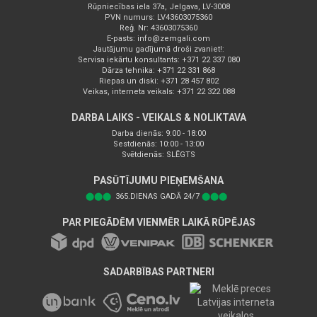
Rūpniecības iela 37a, Jelgava, LV-3008
PVN numurs: LV43603075360
Reģ. Nr: 43603075360
E-pasts:
info@zemgali.com
Jautājumu gadījumā droši zvaniet!:
Servisa iekārtu konsultants: +371 22 337 080
Dārza tehnika: +371 22 331 868
Riepas un diski: +371 28 457 802
Veikas, interneta veikals: +371 22 322 088
DARBA LAIKS - VEIKALS & NOLIKTAVA
Darba dienās: 9:00 - 18:00
Sestdienās: 10:00 - 13:00
Svētdienās: SLĒGTS
PASŪTĪJUMU PIEŅEMŠANA
⬤⬤⬤
365.DIENAS GADĀ 24/7
⬤⬤⬤
PAR PIEGĀDĒM VIENMĒR LAIKĀ RŪPĒJAS
SADARBĪBAS PARTNERI