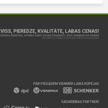
VISS, PIEREDZE, KVALITĀTE, LABAS CENAS!
ERVISA IEKĀRTAS, APRĪKOJUMS UN INSTRUMENTI, VISS DARBAM UN VAIRĀK
INTERNETA VEIKALS NOZARU PROFESIONĀĻIEM!
PAR PIEGĀDĒM VIENMĒR LAIKĀ RŪPĒJAS
SADARBĪBAS PARTNERI