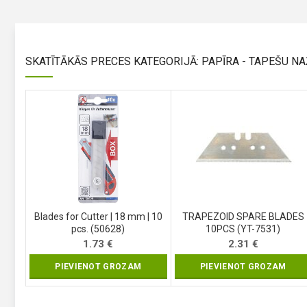
SKATĪTĀKĀS PRECES KATEGORIJĀ: PAPĪRA - TAPEŠU NA
Blades for Cutter | 18 mm | 10
TRAPEZOID SPARE BLADES
pcs. (50628)
10PCS (YT-7531)
1.73
€
2.31
€
PIEVIENOT GROZAM
PIEVIENOT GROZAM