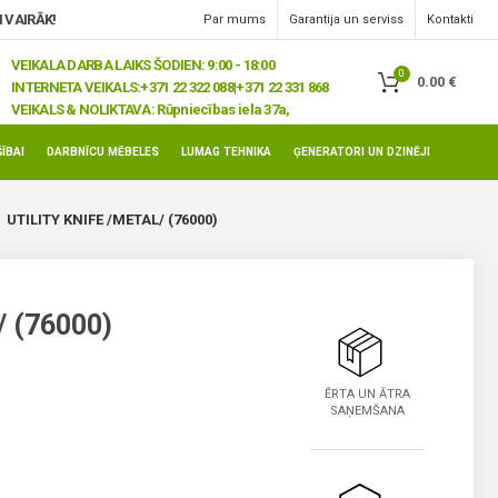
 VAIRĀK!
Par mums
Garantija un serviss
Kontakti
VEIKALA DARBA LAIKS ŠODIEN: 9:00 - 18:00
0
0.00
€
INTERNETA VEIKALS:
+371 22 322 088|+371 22 331 868
VEIKALS & NOLIKTAVA:
Rūpniecības iela 37a,
Jelgava, LV-3008
ĪBAI
DARBNĪCU MĒBELES
LUMAG TEHNIKA
ĢENERATORI UN DZINĒJI
UTILITY KNIFE /METAL/ (76000)
 (76000)
ĒRTA UN ĀTRA
SAŅEMŠANA