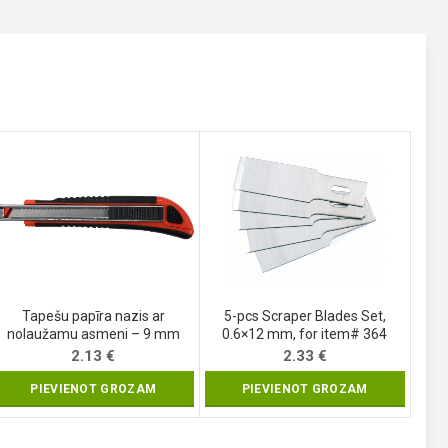
Tapešu papīra nazis ar
5-pcs Scraper Blades Set,
nolaužamu asmeni – 9 mm
0.6×12 mm, for item# 364
(YT-75001)
(364-12)
2.13
€
2.33
€
PIEVIENOT GROZAM
PIEVIENOT GROZAM