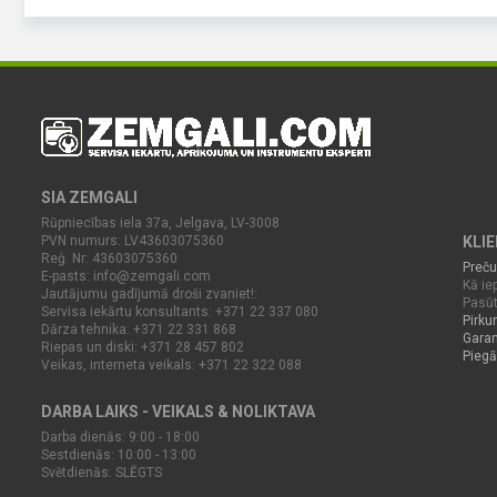
SIA ZEMGALI
Rūpniecības iela 37a, Jelgava, LV-3008
PVN numurs: LV43603075360
KLI
Reģ. Nr: 43603075360
Preču
E-pasts:
info@zemgali.com
Kā iep
Jautājumu gadījumā droši zvaniet!:
Pasūt
Servisa iekārtu konsultants: +371 22 337 080
Pirku
Dārza tehnika: +371 22 331 868
Garan
Riepas un diski: +371 28 457 802
Piegā
Veikas, interneta veikals: +371 22 322 088
DARBA LAIKS - VEIKALS & NOLIKTAVA
Darba dienās: 9:00 - 18:00
Sestdienās: 10:00 - 13:00
Svētdienās: SLĒGTS