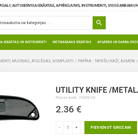
MGALI | AUTOSERVISA IEKĀRTAS, APRĪKOJUMS, INSTRUMENTI, VISS DARBAM UN
SA IEKĀRTAS UN INSTRUMENTI
METINĀŠANAS IEKĀRTAS
APĢĒRBS UN DARBA DROŠ
ENTI, MUCIŅAS, ATSLĒGAS, KOMPLEKTI
PAPĪRA - TAPEŠU NAŽI, ASMEŅI
UTILITY KNIFE /METAL/
Preces kods: 76000-VG
2.36
€
PIEVIENOT GROZAM