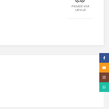
PIEGĀDE VISĀ
LATVIJĀ
Face
Email
Insta
What