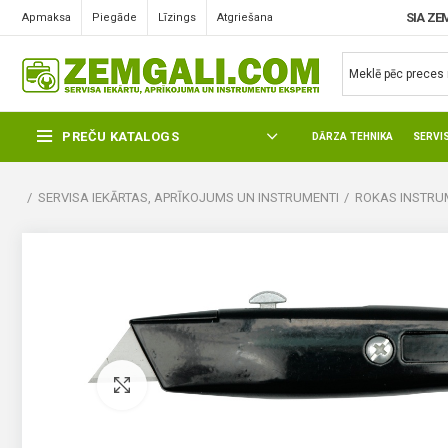
SIA ZE
Apmaksa
Piegāde
Līzings
Atgriešana
PREČU KATALOGS
DĀRZA TEHNIKA
SERVI
SERVISA IEKĀRTAS, APRĪKOJUMS UN INSTRUMENTI
ROKAS INSTRUM
Pietuvināt