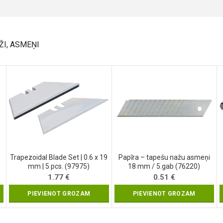
ŽI, ASMEŅI
Trapezoidal Blade Set | 0.6 x 19
Papīra – tapešu nažu asmeņi
mm | 5 pcs. (97975)
18 mm / 5.gab (76220)
1.77
€
0.51
€
PIEVIENOT GROZAM
PIEVIENOT GROZAM