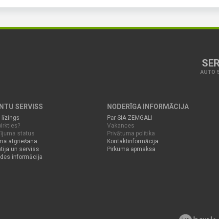
SER
AUTO S
ENTU SERVISS
NODERĪGA INFORMĀCIJA
 līzings
Par SIA ZEMGALI
irkties?
Vakances
ījuma status
Privātuma politika
ma atgriešana
Kontaktinformācija
tija un serviss
Pirkuma apmaksa
des informācija