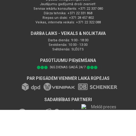
Jautājumu gadījumā droši zvaniet!:
Servisa iekārtu konsultants: +371 22 337 080
Dārza tehnika: +371 22 331 868
Riepas un diski: +371 28 457 802
Veikas, interneta veikals: +371 22 322 088
DARBA LAIKS - VEIKALS & NOLIKTAVA
Darba dienās: 9:00 - 18:00
Sestdienās: 10:00 - 13:00
Svētdienās: SLĒGTS
PASŪTĪJUMU PIEŅEMŠANA
⬤⬤⬤
365.DIENAS GADĀ 24/7
⬤⬤⬤
PAR PIEGĀDĒM VIENMĒR LAIKĀ RŪPĒJAS
SADARBĪBAS PARTNERI