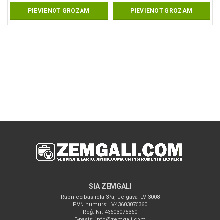
price
price
price
price
PIEVIENOT GROZAM
PIEVIENOT GROZAM
was:
is:
was:
is:
229.00 €.
205.00 €.
272.00 €.
259.70 €.
SIA ZEMGALI
Rūpniecības iela 37a, Jelgava, LV-3008
PVN numurs: LV43603075360
Reģ. Nr: 43603075360
E-pasts:
info@zemgali.com