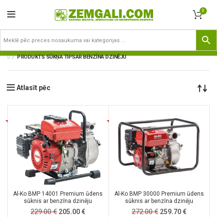
0
PRODUKTS SŪKŅA TIPS
AR BENZĪNA DZINĒJU
Atlasīt pēc
Al-Ko BMP 14001 Premium ūdens
Al-Ko BMP 30000 Premium ūdens
sūknis ar benzīna dzinēju
sūknis ar benzīna dzinēju
229.00
€
Original
Current
272.00
€
Original
Current
205.00
€
259.70
€