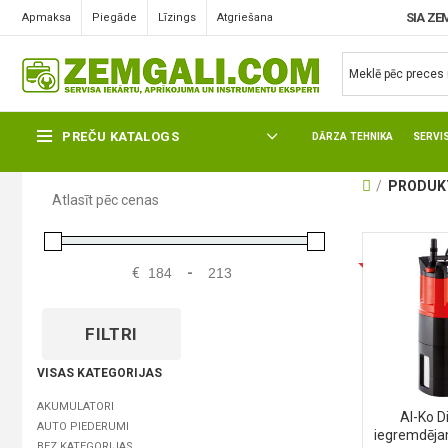
SIA ZE
Apmaksa
Piegāde
Līzings
Atgriešana
PREČU KATALOGS
DĀRZA TEHNIKA
SERVI
PRODUKT
Atlasīt pēc cenas
€
-
FILTRI
VISAS KATEGORIJAS
AKUMULATORI
Al-Ko D
AUTO PIEDERUMI
iegremdēja
BEZ KATEGORIJAS