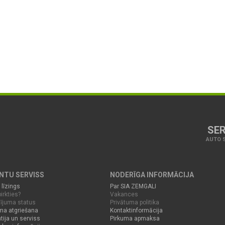
SER
AUTO S
ENTU SERVISS
NODERĪGA INFORMĀCIJA
 līzings
Par SIA ZEMGALI
irkties?
Vakances
ījuma status
Privātuma politika
ma atgriešana
Kontaktinformācija
tija un serviss
Pirkuma apmaksa