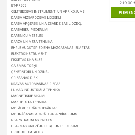
s
219.00
BT-PRECE
CELTNIECĪBAS INSTRUMENTI UN APRĪKOJUMS
PIEVIE
DARBA AIZSARDZĪBAS LĪDZEKĻI
DARBA APĢĒRBS UN AIZSARDZĪBAS LĪDZEKĻI
DARBARĪKU PIEDERUMI
DARBNĪCU MĒBELES
DĀRZA UN MEŽA TEHNIKA
EHRLE AUGSTSPIEDIENA MAZGĀŠANAS IEKĀRTAS
ELEKTROINSTRUMENTI
FIKSĒTĀS KNAIBLES
GAISMAS TORŅI
ĢENERATORI UN DZINĒJI
GRIEŠANAS DISKI
KRAVAS AUTOMAŠĪNAS RIEPAS
LUMAG INDUSTRIĀLĀ TEHNIKA
MAGNETISKIE SIKUMI
MAZLIETOTA TEHNIKA
METĀLAPSTRĀDES IEKĀRTAS
METINĀŠANAS APARĀTI UN APRĪKOJUMS
NEAPSTRADATAS PRECES
PLAZMAS GRIEZĒJU DEGĻI UN PIEDERUMI
PRODUCT CATALOG