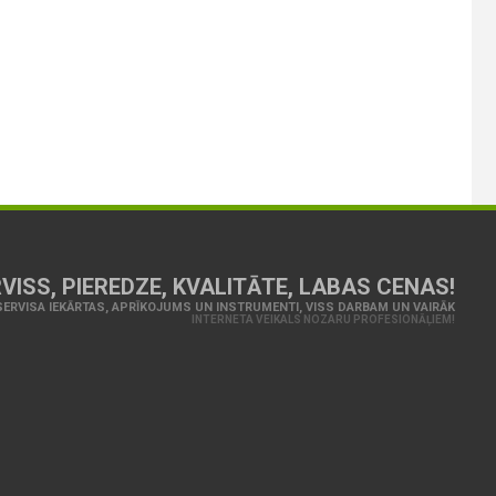
VISS, PIEREDZE, KVALITĀTE, LABAS CENAS!
ERVISA IEKĀRTAS, APRĪKOJUMS UN INSTRUMENTI, VISS DARBAM UN VAIRĀK
INTERNETA VEIKALS NOZARU PROFESIONĀĻIEM!