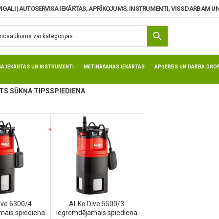
MGALI | AUTOSERVISA IEKĀRTAS, APRĪKOJUMS, INSTRUMENTI, VISS DARBAM UN
SA IEKĀRTAS UN INSTRUMENTI
METINĀŠANAS IEKĀRTAS
APĢĒRBS UN DARBA DROŠ
S SŪKŅA TIPS
SPIEDIENA
ive 6300/4
Al-Ko Dive 5500/3
mais spiediena
iegremdējamais spiediena