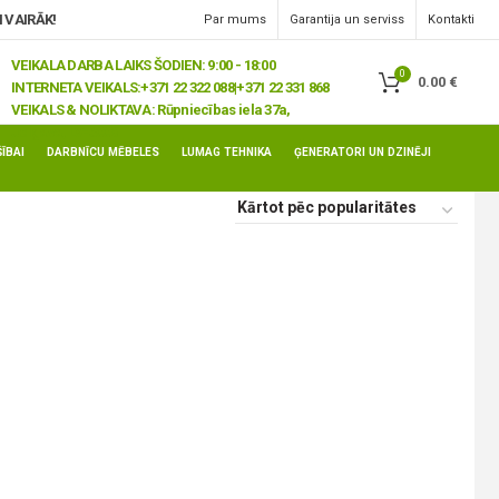
 VAIRĀK!
Par mums
Garantija un serviss
Kontakti
VEIKALA DARBA LAIKS ŠODIEN: 9:00 - 18:00
0
0.00
€
INTERNETA VEIKALS:
+371 22 322 088|+371 22 331 868
VEIKALS & NOLIKTAVA:
Rūpniecības iela 37a,
Jelgava, LV-3008
ĪBAI
DARBNĪCU MĒBELES
LUMAG TEHNIKA
ĢENERATORI UN DZINĒJI