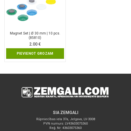
Magnet Set | Ø 30 mm | 10 pcs.
(85810)
2.00
€
PIEVIENOT GROZAM
SIA ZEMGALI
Rūpniecības iela 37a, Jelgava, LV-3008
PVN numurs: LV43603075360
Reģ. Nr: 43603075360