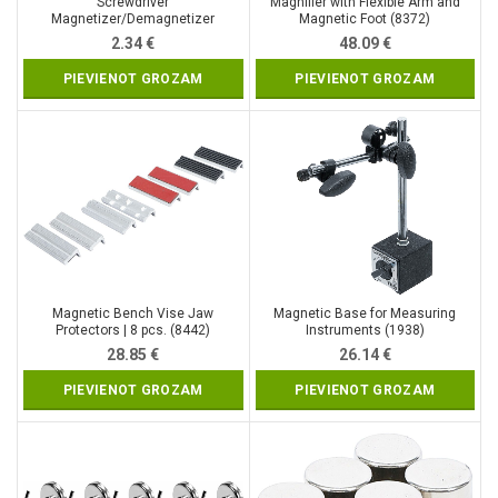
Screwdriver
Magnifier with Flexible Arm and
Magnetizer/Demagnetizer
Magnetic Foot (8372)
(QJ7055)
2.34
€
48.09
€
PIEVIENOT GROZAM
PIEVIENOT GROZAM
Magnetic Bench Vise Jaw
Magnetic Base for Measuring
Protectors | 8 pcs. (8442)
Instruments (1938)
28.85
€
26.14
€
PIEVIENOT GROZAM
PIEVIENOT GROZAM