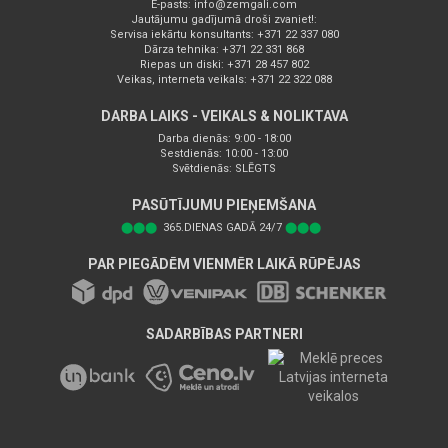
E-pasts:
info@zemgali.com
Jautājumu gadījumā droši zvaniet!:
Servisa iekārtu konsultants: +371 22 337 080
Dārza tehnika: +371 22 331 868
Riepas un diski: +371 28 457 802
Veikas, interneta veikals: +371 22 322 088
DARBA LAIKS - VEIKALS & NOLIKTAVA
Darba dienās: 9:00 - 18:00
Sestdienās: 10:00 - 13:00
Svētdienās: SLĒGTS
PASŪTĪJUMU PIEŅEMŠANA
⬤⬤⬤
365.DIENAS GADĀ 24/7
⬤⬤⬤
PAR PIEGĀDĒM VIENMĒR LAIKĀ RŪPĒJAS
SADARBĪBAS PARTNERI