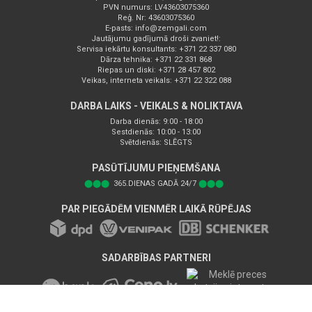
PVN numurs: LV43603075360
Reģ. Nr: 43603075360
E-pasts:
info@zemgali.com
Jautājumu gadījumā droši zvaniet!:
Servisa iekārtu konsultants: +371 22 337 080
Dārza tehnika: +371 22 331 868
Riepas un diski: +371 28 457 802
Veikas, interneta veikals: +371 22 322 088
DARBA LAIKS - VEIKALS & NOLIKTAVA
Darba dienās: 9:00 - 18:00
Sestdienās: 10:00 - 13:00
Svētdienās: SLĒGTS
PASŪTĪJUMU PIEŅEMŠANA
⬤⬤⬤
365.DIENAS GADĀ 24/7
⬤⬤⬤
PAR PIEGĀDĒM VIENMĒR LAIKĀ RŪPĒJAS
SADARBĪBAS PARTNERI