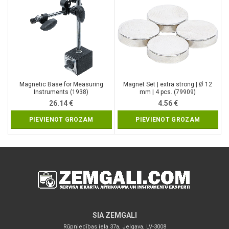
Magnetic Base for Measuring
Magnet Set | extra strong | Ø 12
Instruments (1938)
mm | 4 pcs. (79909)
26.14
€
4.56
€
PIEVIENOT GROZAM
PIEVIENOT GROZAM
SIA ZEMGALI
Rūpniecības iela 37a, Jelgava, LV-3008