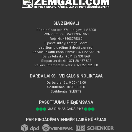
SIA ZEMGALI
Rūpniecības iela 37a, Jelgava, LV-3008
PVN numurs: LV43603075360
Reģ. Nr: 43603075360
E-pasts:
info@zemgali.com
Jautājumu gadījumā droši zvaniet!:
Servisa iekārtu konsultants: +371 22 337 080
Dārza tehnika: +371 22 331 868
Riepas un diski: +371 28 457 802
Veikas, interneta veikals: +371 22 322 088
DARBA LAIKS - VEIKALS & NOLIKTAVA
Darba dienās: 9:00 - 18:00
Sestdienās: 10:00 - 13:00
Svētdienās: SLĒGTS
PASŪTĪJUMU PIEŅEMŠANA
⬤⬤⬤
365.DIENAS GADĀ 24/7
⬤⬤⬤
PAR PIEGĀDĒM VIENMĒR LAIKĀ RŪPĒJAS