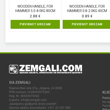
WOODEN HANDLE, FOR
WOODEN HANDLE, FOR
HAMMER 5.0-8.0KG 80CM
HAMMER 0.8-2.0KG 40CM
(99445)
(99440)
2.88
€
0.89
€
PIEVIENOT GROZAM
PIEVIENOT GROZAM
SIA ZEMGALI
Rūpniecības iela 37a, Jelgava, LV-3008
PVN numurs: LV43603075360
KLI
Reģ. Nr: 43603075360
Preču
E-pasts:
info@zemgali.com
Kā iep
Jautājumu gadījumā droši zvaniet!:
Pasūt
Servisa iekārtu konsultants: +371 22 337 080
Pirku