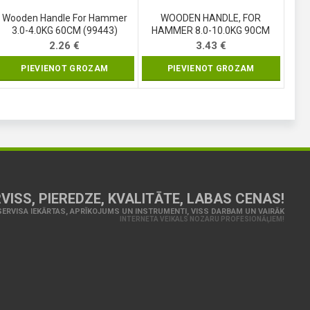
Wooden Handle For Hammer
WOODEN HANDLE, FOR
3.0-4.0KG 60CM (99443)
HAMMER 8.0-10.0KG 90CM
(99446)
2.26
€
3.43
€
PIEVIENOT GROZAM
PIEVIENOT GROZAM
VISS, PIEREDZE, KVALITĀTE, LABAS CENAS!
ERVISA IEKĀRTAS, APRĪKOJUMS UN INSTRUMENTI, VISS DARBAM UN VAIRĀK
INTERNETA VEIKALS NOZARU PROFESIONĀĻIEM!