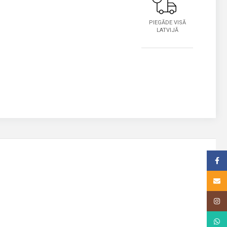
PIEGĀDE VISĀ
LATVIJĀ
Face
Email
Insta
What