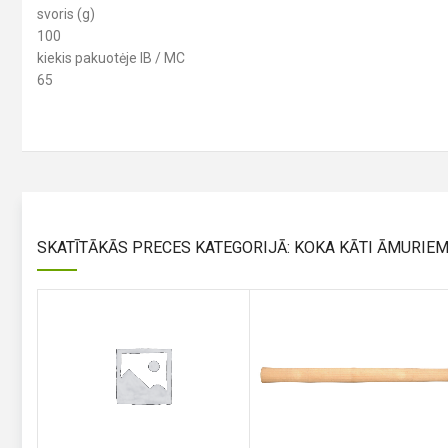
svoris (g)
100
kiekis pakuotėje IB / MC
65
SKATĪTĀKĀS PRECES KATEGORIJĀ: KOKA KĀTI ĀMURIE