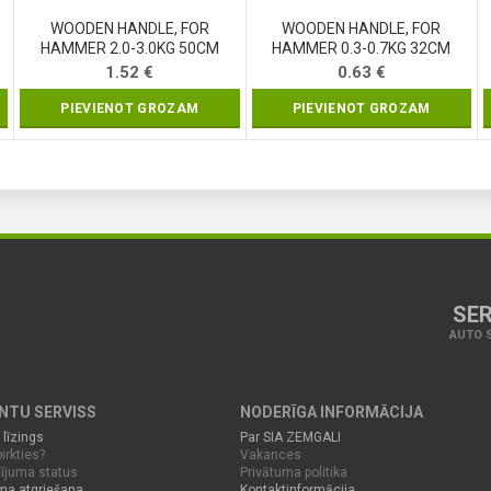
WOODEN HANDLE, FOR
WOODEN HANDLE, FOR
HAMMER 2.0-3.0KG 50CM
HAMMER 0.3-0.7KG 32CM
(99442)
(99436)
1.52
€
0.63
€
PIEVIENOT GROZAM
PIEVIENOT GROZAM
SER
AUTO S
ENTU SERVISS
NODERĪGA INFORMĀCIJA
 līzings
Par SIA ZEMGALI
irkties?
Vakances
ījuma status
Privātuma politika
ma atgriešana
Kontaktinformācija