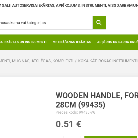
MGALI | AUTOSERVISA IEKĀRTAS, APRĪKOJUMS, INSTRUMENTI, VISS DARBAM UN
SA IEKĀRTAS UN INSTRUMENTI
METINĀŠANAS IEKĀRTAS
APĢĒRBS UN DARBA DROŠ
ENTI, MUCIŅAS, ATSLĒGAS, KOMPLEKTI
KOKA KĀTI ROKAS INSTRUMENT
WOODEN HANDLE, FOR
28CM (99435)
Preces kods: 99435-VG
0.51
€