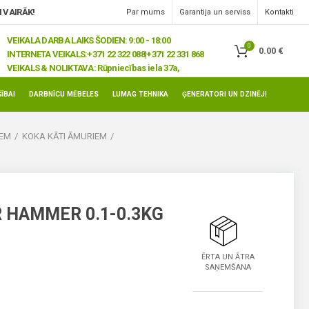
 VAIRĀK!
Par mums
Garantija un serviss
Kontakti
VEIKALA DARBA LAIKS ŠODIEN: 9:00 - 18:00
0
0.00
€
INTERNETA VEIKALS:
+371 22 322 088|+371 22 331 868
VEIKALS & NOLIKTAVA:
Rūpniecības iela 37a,
Jelgava, LV-3008
ĪBAI
DARBNĪCU MĒBELES
LUMAG TEHNIKA
ĢENERATORI UN DZINĒJI
IEM
KOKA KĀTI ĀMURIEM
 HAMMER 0.1-0.3KG
ĒRTA UN ĀTRA
SAŅEMŠANA