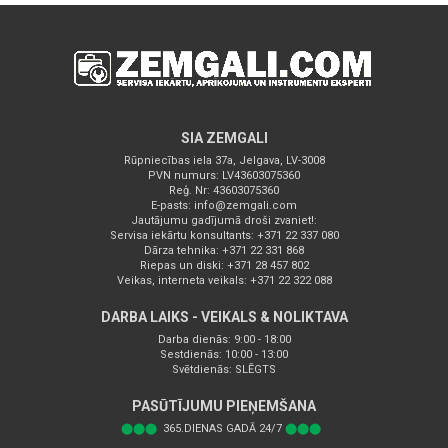
SIA ZEMGALI
Rūpniecības iela 37a, Jelgava, LV-3008
PVN numurs: LV43603075360
Reģ. Nr: 43603075360
E-pasts:
info@zemgali.com
Jautājumu gadījumā droši zvaniet!:
Servisa iekārtu konsultants: +371 22 337 080
Dārza tehnika: +371 22 331 868
Riepas un diski: +371 28 457 802
Veikas, interneta veikals: +371 22 322 088
DARBA LAIKS - VEIKALS & NOLIKTAVA
Darba dienās: 9:00 - 18:00
Sestdienās: 10:00 - 13:00
Svētdienās: SLĒGTS
PASŪTĪJUMU PIEŅEMŠANA
⬤⬤⬤
365.DIENAS GADĀ 24/7
⬤⬤⬤