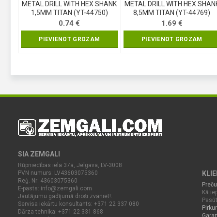
METAL DRILL WITH HEX SHANK
METAL DRILL WITH HEX SHAN
1,5MM TITAN (YT-44750)
8,5MM TITAN (YT-44769)
0.74
€
1.69
€
PIEVIENOT GROZAM
PIEVIENOT GROZAM
SIA ZEMGALI
Rūpniecības iela 37a, Jelgava, LV-3008
PVN numurs: LV43603075360
KLI
Reģ. Nr: 43603075360
Preču
E-pasts:
info@zemgali.com
Kā iep
Jautājumu gadījumā droši zvaniet!:
Pasūt
Servisa iekārtu konsultants: +371 22 337 080
Pirku
Dārza tehnika: +371 22 331 868
Garan