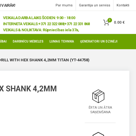
 VAIRĀK!
Par mums
Garantija un serviss
Kontakti
VEIKALA DARBA LAIKS ŠODIEN: 9:00 - 18:00
0
0.00
€
INTERNETA VEIKALS:
+371 22 322 088|+371 22 331 868
VEIKALS & NOLIKTAVA:
Rūpniecības iela 37a,
Jelgava, LV-3008
ĪBAI
DARBNĪCU MĒBELES
LUMAG TEHNIKA
ĢENERATORI UN DZINĒJI
RILL WITH HEX SHANK 4,2MM TITAN (YT-44758)
EX SHANK 4,2MM
ĒRTA UN ĀTRA
SAŅEMŠANA