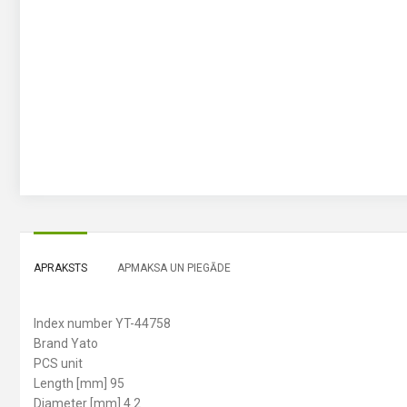
APRAKSTS
APMAKSA UN PIEGĀDE
Index number YT-44758
Brand Yato
PCS unit
Length [mm] 95
Diameter [mm] 4.2