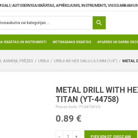
MGALI | AUTOSERVISA IEKĀRTAS, APRĪKOJUMS, INSTRUMENTI, VISS DARBAM UN
SA IEKĀRTAS UN INSTRUMENTI
METINĀŠANAS IEKĀRTAS
APĢĒRBS UN DARBA DROŠ
I, ASMEŅI, FRĒZES
URBJI
URBJI AR HEX GALU | 6.3 MM (1/4")
METAL D
METAL DRILL WITH H
TITAN (YT-44758)
Preces kods: YT-44758-VG
0.89
€
PIEVIENOT GROZAM