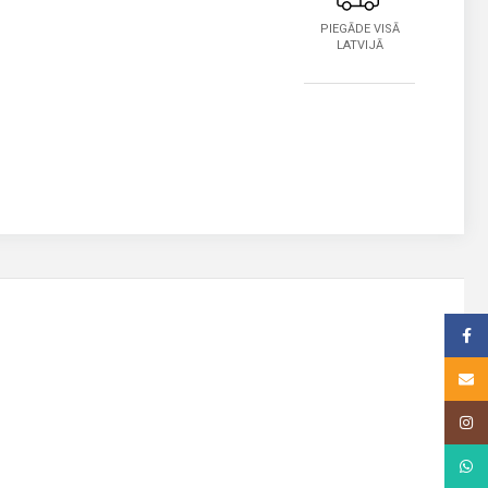
PIEGĀDE VISĀ
LATVIJĀ
Face
Email
Insta
What