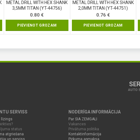
K
METAL DRILL WITH HEX SHANK
METAL DRILL WITH HEX SHANK
3,5MM TITAN (YT-44756)
2,0MM TITAN (YT-44751)
0.80
€
0.76
€
PIEVIENOT GROZAM
PIEVIENOT GROZAM
SER
AUTO S
ENTU SERVISS
NODERĪGA INFORMĀCIJA
 līzings
Par SIA ZEMGALI
irkties?
Vakances
ījuma status
Privātuma politika
ma atgriešana
Kontaktinformācija
tija un serviss
Pirkuma apmaksa