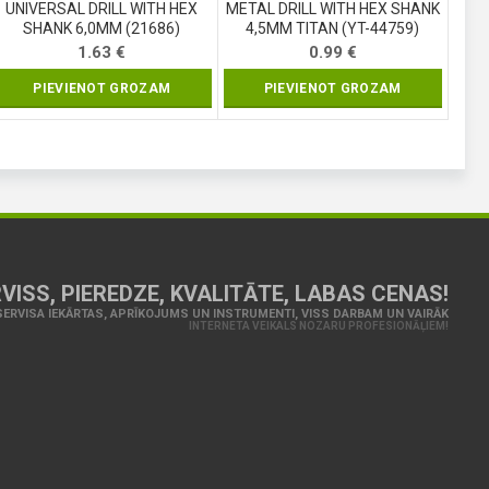
UNIVERSAL DRILL WITH HEX
METAL DRILL WITH HEX SHANK
SHANK 6,0MM (21686)
4,5MM TITAN (YT-44759)
1.63
€
0.99
€
PIEVIENOT GROZAM
PIEVIENOT GROZAM
VISS, PIEREDZE, KVALITĀTE, LABAS CENAS!
ERVISA IEKĀRTAS, APRĪKOJUMS UN INSTRUMENTI, VISS DARBAM UN VAIRĀK
INTERNETA VEIKALS NOZARU PROFESIONĀĻIEM!