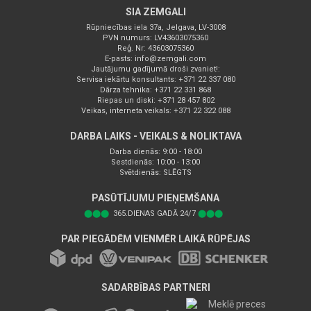
SIA ZEMGALI
Rūpniecības iela 37a, Jelgava, LV-3008
PVN numurs: LV43603075360
Reģ. Nr: 43603075360
E-pasts:
info@zemgali.com
Jautājumu gadījumā droši zvaniet!:
Servisa iekārtu konsultants: +371 22 337 080
Dārza tehnika: +371 22 331 868
Riepas un diski: +371 28 457 802
Veikas, interneta veikals: +371 22 322 088
DARBA LAIKS - VEIKALS & NOLIKTAVA
Darba dienās: 9:00 - 18:00
Sestdienās: 10:00 - 13:00
Svētdienās: SLĒGTS
PASŪTĪJUMU PIEŅEMŠANA
⬤⬤⬤
365.DIENAS GADĀ 24/7
⬤⬤⬤
PAR PIEGĀDĒM VIENMĒR LAIKĀ RŪPĒJAS
SADARBĪBAS PARTNERI